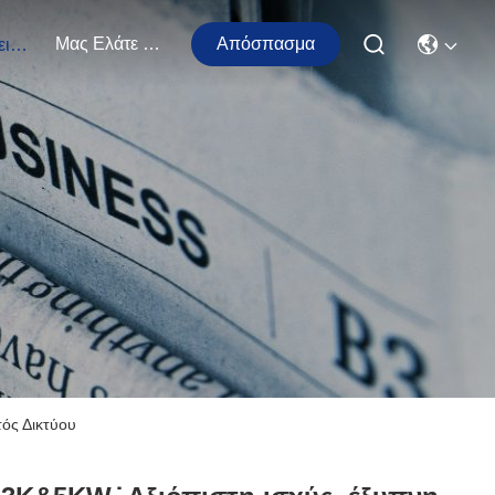
Μας Ελάτε Σε Επαφή Με
Απόσπασμα
Εκδηλώσεις
ός Δικτύου