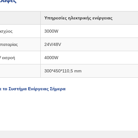
ραφές
Υπηρεσίες ηλεκτρικής ενέργειας
ισχύος
3000W
μπαταρίας
24V/48V
 εισροή
4000W
300*450*110,5 mm
ε το Συστήμα Ενέργειας Σήμερα