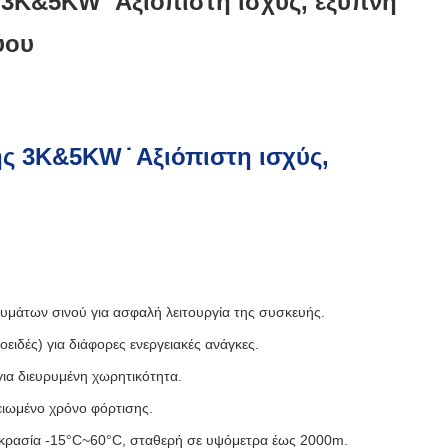
3K&5KW ̇ Αξιόπιστη ισχύς, έξυπνη
ύου
ς 3K&5KW ̇ Αξιόπιστη ισχύς,
υμάτων σινού για ασφαλή λειτουργία της συσκευής.
ειδές) για διάφορες ενεργειακές ανάγκες.
ια διευρυμένη χωρητικότητα.
ειωμένο χρόνο φόρτισης.
μοκρασία -15°C~60°C, σταθερή σε υψόμετρα έως 2000m.