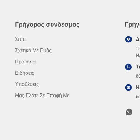
Γρήγορος σύνδεσμος
Γρήγ
Σπίτι
Δ
15
Σχετικά Με Εμάς
N
Προϊόντα
Τ
Ειδήσεις
8
Υποθέσεις
Η
Μας Ελάτε Σε Επαφή Με
i