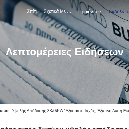
Σπίτι
Σχετικά Με Εμάς
Προϊόντα
Λεπτομέρειες Ειδήσεων
Δικτύου Υψηλής Απόδοσης 3K&5KW ̇ Αξιόπιστη Ισχύς, Έξυπνη Λύση Εκτ