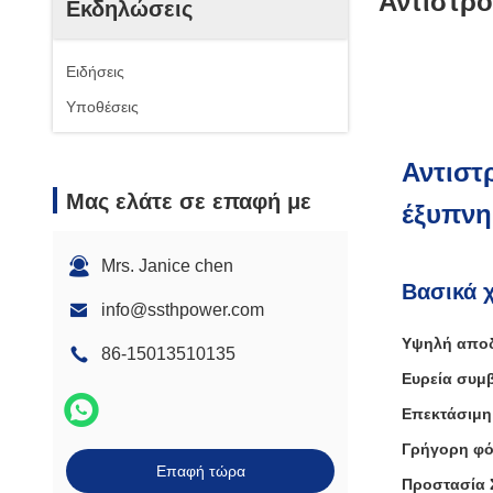
Αντιστρο
Εκδηλώσεις
Ειδήσεις
Υποθέσεις
Αντιστ
Μας ελάτε σε επαφή με
έξυπνη
Mrs. Janice chen
Βασικά 
info@ssthpower.com
Υψηλή αποδ
86-15013510135
Ευρεία συμ
Επεκτάσιμη
Γρήγορη φό
Επαφή τώρα
Προστασία Σ