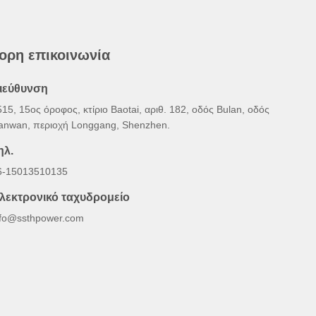
ορη επικοινωνία
ιεύθυνση
15, 15ος όροφος, κτίριο Baotai, αριθ. 182, οδός Bulan, οδός
anwan, περιοχή Longgang, Shenzhen.
ηλ.
6-15013510135
λεκτρονικό ταχυδρομείο
nfo@ssthpower.com