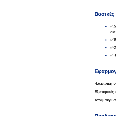
Βασικές 
✅
Δ
ευέ
✅
Έ
✅
Ο
✅
Η
Εφαρμογ
Ηλεκτρική ε
Εξωτερικές 
Απομακρυσμ