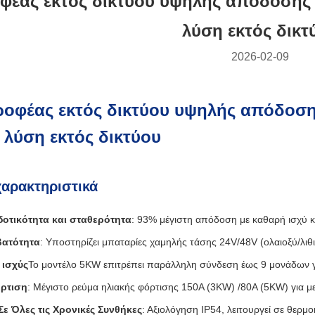
φέας εκτός δικτύου υψηλής απόδοσης 
λύση εκτός δικτ
2026-02-09
ροφέας εκτός δικτύου υψηλής απόδοση
 λύση εκτός δικτύου
χαρακτηριστικά
οτικότητα και σταθερότητα
: 93% μέγιστη απόδοση με καθαρή ισχύ κ
βατότητα
: Υποστηρίζει μπαταρίες χαμηλής τάσης 24V/48V (ολαιοξύ/λιθιο
 ισχύς
Το μοντέλο 5KW επιτρέπει παράλληλη σύνδεση έως 9 μονάδων γ
ρτιση
: Μέγιστο ρεύμα ηλιακής φόρτισης 150A (3KW) /80A (5KW) για μ
ε Όλες τις Χρονικές Συνθήκες
: Αξιολόγηση IP54, λειτουργεί σε θερ