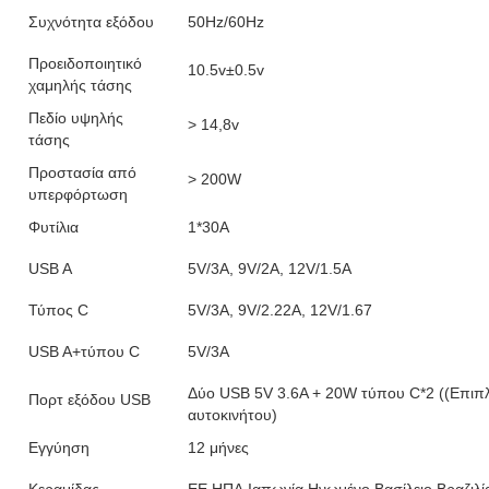
Συχνότητα εξόδου
50Hz/60Hz
Προειδοποιητικό
10.5v±0.5v
χαμηλής τάσης
Πεδίο υψηλής
> 14,8v
τάσης
Προστασία από
> 200W
υπερφόρτωση
Φυτίλια
1*30A
USB A
5V/3A, 9V/2A, 12V/1.5A
Τύπος C
5V/3A, 9V/2.22A, 12V/1.67
USB A+τύπου C
5V/3A
Δύο USB 5V 3.6A + 20W τύπου C*2 ((Επιπλ
Πορτ εξόδου USB
αυτοκινήτου)
Εγγύηση
12 μήνες