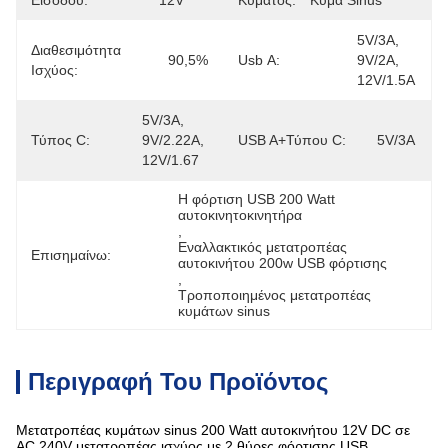
Εισόδου:
12V
Κύματος:
Κύμα Sinus
5V/3A, 
Διαθεσιμότητα
90,5%
Usb Α:
9V/2A, 
Ισχύος:
12V/1.5A
5V/3A, 
Τύπος C:
9V/2.22A, 
USB A+τύπου C:
5V/3A
12V/1.67
Η φόρτιση USB 200 Watt 
αυτοκινητοκινητήρα
, 
Εναλλακτικός μετατροπέας 
Επισημαίνω:
αυτοκινήτου 200w USB φόρτισης
, 
Τροποποιημένος μετατροπέας 
κυμάτων sinus
Περιγραφή Του Προϊόντος
Μετατροπέας κυμάτων sinus 200 Watt αυτοκινήτου 12V DC σε
AC 240V μετατροπέας ισχύος με 2 θύρες φόρτισης USB