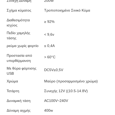
Συνεχή Δύναμη
200W
Σχήμα κύματος
Τροποποιημένο Σινικό Κύμα
Διαθεσιμότητα
≥ 92%
ισχύος
Πεδίο χαμηλής
< 9,6v
τάσης
ρεύμα χωρίς φορτίο
≤ 0,4A
Προστασία από
> 60°C
υπερθέρμανση
Με θύρα φόρτισης
DC5V±0,5V
USB
Χρώμα
Μαύρο (προσαρμοσμένο χρώμα)
Τετάρτη
Συνεχής 12V ((10.5-14.8V)
Δυναμική τάση
AC100V~240V
Δύναμη αιχμής
400w