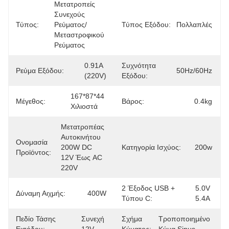
Μετατροπείς 
Συνεχούς 
Τύπος:
Ρεύματος/
Τύπος Εξόδου:
Πολλαπλές
Μεταστροφικού 
Ρεύματος
0.91Α 
Συχνότητα
Ρεύμα Εξόδου:
50Hz/60Hz
(220V)
Εξόδου:
167*87*44 
Μέγεθος:
Βάρος:
0.4kg
Χιλιοστά
Μετατροπέας 
Αυτοκινήτου 
Ονομασία
200W DC 
Κατηγορία Ισχύος:
200w
Προϊόντος:
12V Έως AC 
220V
2 Έξοδος USB +
5.0V 
Δύναμη Αιχμής:
400W
Τύπου C:
5.4A
Πεδίο Τάσης
Συνεχή 
Σχήμα
Τροποποιημένο 