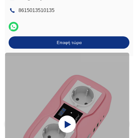
8615013510135
Επαφή τώρα