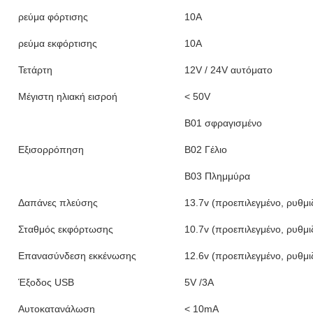
ρεύμα φόρτισης
10Α
ρεύμα εκφόρτισης
10Α
Τετάρτη
12V / 24V αυτόματο
Μέγιστη ηλιακή εισροή
< 50V
B01 σφραγισμένο
Εξισορρόπηση
Β02 Γέλιο
Β03 Πλημμύρα
Δαπάνες πλεύσης
13.7v (προεπιλεγμένο, ρυθμι
Σταθμός εκφόρτωσης
10.7v (προεπιλεγμένο, ρυθμι
Επανασύνδεση εκκένωσης
12.6v (προεπιλεγμένο, ρυθμι
Έξοδος USB
5V /3A
Αυτοκατανάλωση
< 10mA