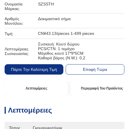
Ονομασία
SZSSTH
Μάρκας:
Αριθμός
Δοκιμαστικό σήμα
Μοντέλου:
CN¥43.13/pieces 1-499 pieces
Τιμή:
Συσκευή: Κουτί δώρου
PCS/CTN: 1 τεμάχιο
Λεπτομέρειες
Μέγεθος κουτί 17*9*5CM
Συσκευασίας:
Καθαρό βάρος (N.W.): 0,2
Πάρτε Την Καλύτερη Τιμή
Επαφή Τώρα
Λεπτομέρειες
Περιγραφή Του Προϊόντος
Λεπτομέρειες
Τόπος
Γκουανγκντόνγκ, 