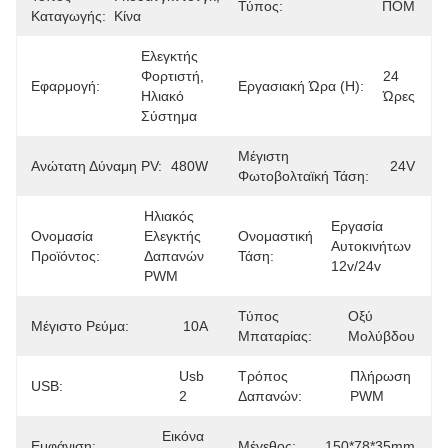
Τύπος:
ΠΟΜ
Καταγωγής:
Κίνα
Ελεγκτής 
Φορτιστή, 
24 
Εφαρμογή:
Εργασιακή Ώρα (h):
Ηλιακό 
Ώρες
Σύστημα
Μέγιστη
Ανώτατη Δύναμη PV:
480W
24V
Φωτοβολταϊκή Τάση:
Ηλιακός 
Εργασία 
Ονομασία
Ελεγκτής 
Ονομαστική
Αυτοκινήτων 
Προϊόντος:
Δαπανών 
Τάση:
12v/24v
PWM
Τύπος
Οξύ 
Μέγιστο Ρεύμα:
10Α
Μπαταρίας:
Μολύβδου
Usb 
Τρόπος
Πλήρωση 
USB:
2
Δαπανών:
PWM
Εικόνα 
Εμφάνιση:
Μέγεθος:
150*78*35mm