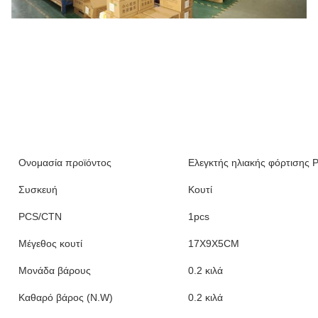
Ονομασία προϊόντος
Ελεγκτής ηλιακής φόρτισης
Συσκευή
Κουτί
PCS/CTN
1pcs
Μέγεθος κουτί
17X9X5CM
Μονάδα βάρους
0.2 κιλά
Καθαρό βάρος (N.W)
0.2 κιλά