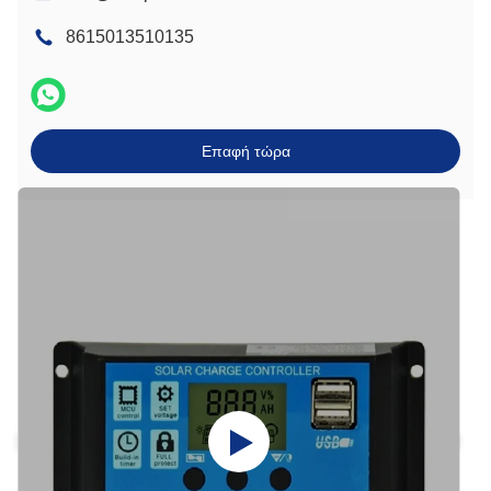
8615013510135
Επαφή τώρα