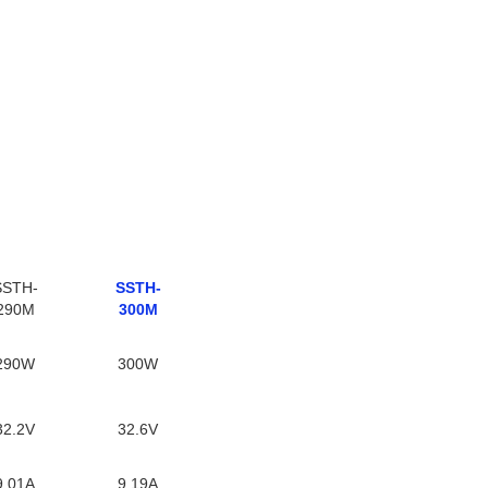
SSTH-
SSTH-
290M
300M
290W
300W
32.2V
32.6V
9.01Α
9.19Α