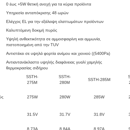
0 έως +5W θετική ανοχή για τα κύρια προϊόντα
Υπηρεσία ανταπόκρισης 48 ωρών
Ελέγχος EL για την εξάλειψη ελαττωμάτων προϊόντων
Καλυπτόμενη δοκιμή πυρός
Υψηλή ανθεκτικότητα σε αμμοσφαιρίνη και αμμωνία,
πιστοποιημένη από την TUV
Αντιστέκει σε υψηλά φορτία ανέμου και χιονιού ((5400Pa)
Αντιαντανάκλαστο υψηλής διαφάνειας γυαλί χαμηλής
θερμοκρασίας σιδήρου
SSTH-
SSTH-
SSTH-285M
275M
280M
ύς
275W
280W
285W
31.5V
31.7V
31.8V
8.73Α
8.84Α
8.97Α