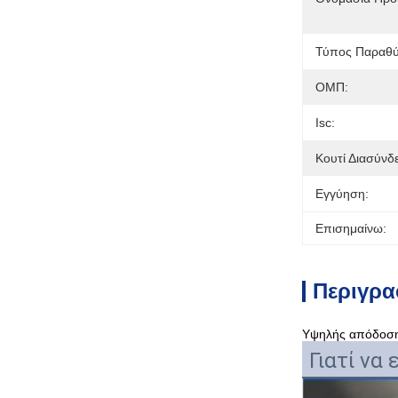
Τύπος Παραθύ
ΟΜΠ:
Isc:
Κουτί Διασύνδ
Εγγύηση:
Επισημαίνω:
Περιγρα
Υψηλής απόδοση
Γιατί να 