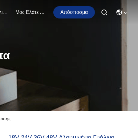
Μας Ελάτε Σε Επαφή Με
Απόσπασμα
Εκδηλώσεις
τα
δοσης
18V 24V 36V 48V Αλουμινένιο Γυάλινο