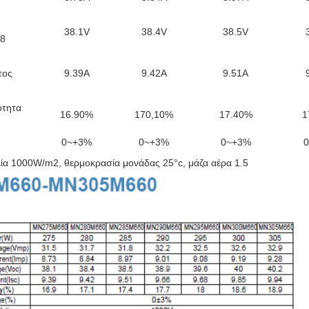
38.1V
38.4V
38.5V
18
τος
9.39Α
9.42Α
9.51Α
ότητα
16.90%
170,10%
17.40%
1
0~+3%
0~+3%
0~+3%
ία 1000W/m2, θερμοκρασία μονάδας 25°c, μάζα αέρα 1.5