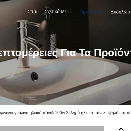
Σπίτι
Σχετικά Με Εμάς
Προϊόντα
επτομέρειες Για Τα Προϊόν
μινένιο γυάλινο ηλιακό πάνελ 100w Σκληρό ηλιακό πάνελ υψηλής από