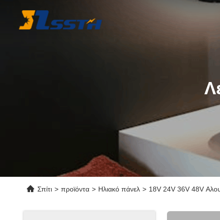
Λ
Σπίτι
>
προϊόντα
>
Ηλιακό πάνελ
>
18V 24V 36V 48V Αλου