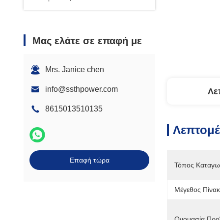
Μας ελάτε σε επαφή με
Mrs. Janice chen
info@ssthpower.com
Λε
8615013510135
Λεπτομέ
Επαφή τώρα
Τόπος Καταγω
Μέγεθος Πίνακ
Ονομασία Προϊ