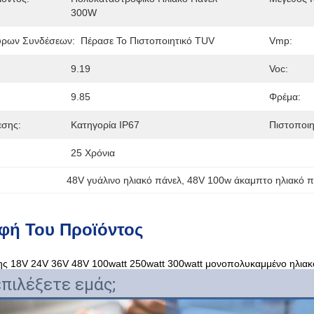
300W
ρων Συνδέσεων:
Πέρασε Το Πιστοποιητικό TUV
Vmp:
9.19
Voc:
9.85
Φρέμα:
εσης:
Κατηγορία IP67
Πιστοποιη
25 Χρόνια
48V γυάλινο ηλιακό πάνελ
, 
48V 100w άκαμπτο ηλιακό π
φή Του Προϊόντος
ς 18V 24V 36V 48V 100watt 250watt 300watt μονοπολυκαμμένο ηλια
επιλέξετε εμάς;