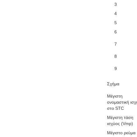
3
4
5
6
7
8
9
Σχήμα
Μέγιστη
ονομαστική ισχ
στο STC
Μέγιστη τάση
ισχύος (Vmp)
Μέγιστο ρεύμα