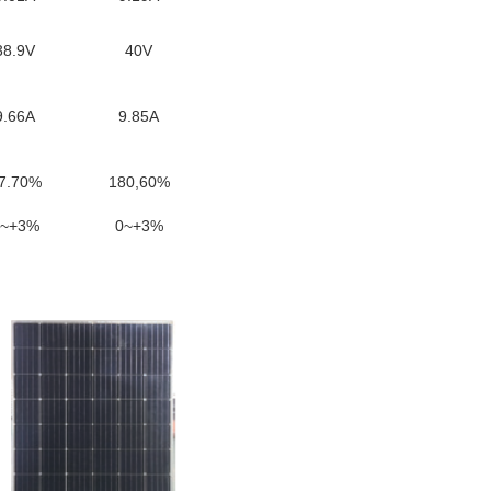
38.9V
40V
9.66Α
9.85Α
7.70%
180,60%
0~+3%
0~+3%