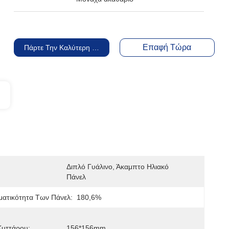
Επαφή Τώρα
Πάρτε Την Καλύτερη Τιμή
Διπλό Γυάλινο, Άκαμπτο Ηλιακό 
Πάνελ
ατικότητα Των Πάνελ:
180,6%
Κυττάρου:
156*156mm