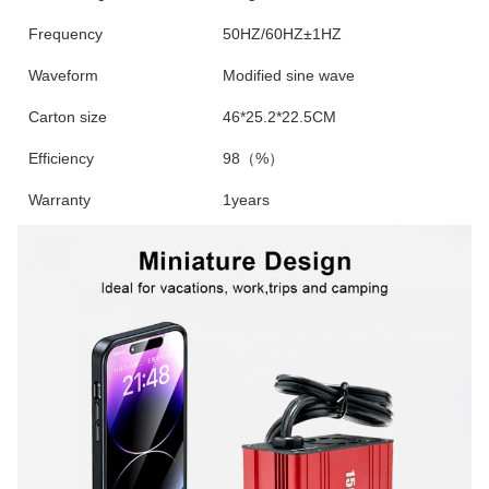
Frequency
50HZ/60HZ±1HZ
Waveform
Modified sine wave
Carton size
46*25.2*22.5CM
Efficiency
98（%）
Warranty
1years