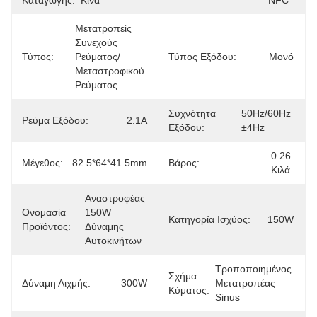
Καταγωγής:
Κίνα
NFC
Μετατροπείς 
Συνεχούς 
Τύπος:
Ρεύματος/
Τύπος Εξόδου:
Μονό
Μεταστροφικού 
Ρεύματος
Συχνότητα
50Hz/60Hz 
Ρεύμα Εξόδου:
2.1Α
Εξόδου:
±4Hz
0.26 
Μέγεθος:
82.5*64*41.5mm
Βάρος:
Κιλά
Αναστροφέας 
Ονομασία
150W 
Κατηγορία Ισχύος:
150W
Προϊόντος:
Δύναμης 
Αυτοκινήτων
Τροποποιημένος 
Σχήμα
Δύναμη Αιχμής:
300W
Μετατροπέας 
Κύματος:
Sinus