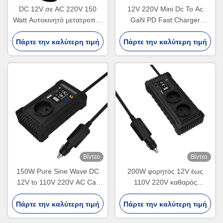
DC 12V σε AC 220V 150
12V 220V Mini Dc To Ac
Watt Αυτοκινητό μετατροπέα
GaN PD Fast Charger
Αυτοκινητό τσιγάρο
Converter USA UK EU
Πάρτε την καλύτερη τιμή
αναπτήρα μετατροπέα
Πάρτε την καλύτερη τιμή
Socket 150W Pure Sine
ισχύος προσαρμοσμένο
Wave Electric Car Power
Inverter Dual Sockets
Βίντεο
Βίντεο
150W Pure Sine Wave DC
200W φορητός 12V έως
12V to 110V 220V AC Car
110V 220V καθαρός
Charger Converter Adapter
μετατροπέας ισχύος
Dual USB Off Grid 200W Car
Πάρτε την καλύτερη τιμή
Πάρτε την καλύτερη τιμή
αυτοκινήτου
Power Inverter