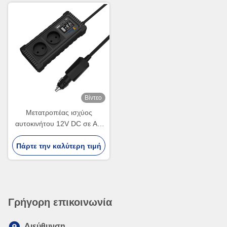
Βίντεο
Μετατροπέας ισχύος
αυτοκινήτου 12V DC σε AC
110V 220V με USB και
Πάρτε την καλύτερη τιμή
τύπου C
Γρήγορη επικοινωνία
Διεύθυνση