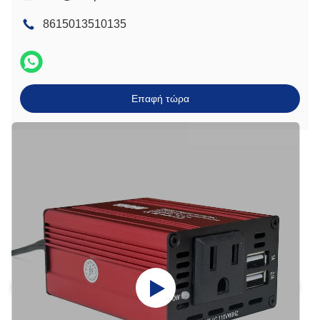
8615013510135
Επαφή τώρα