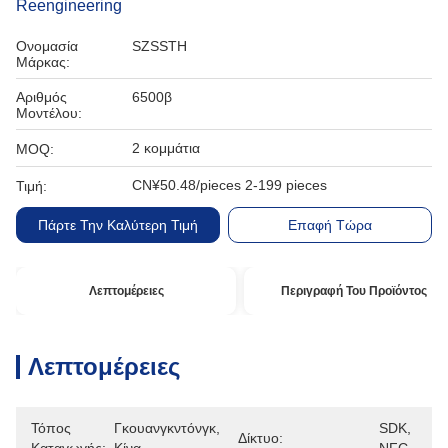
Reengineering
Ονομασία
SZSSTH
Μάρκας:
Αριθμός
6500β
Μοντέλου:
2 κομμάτια
MOQ:
CN¥50.48/pieces 2-199 pieces
Τιμή:
Πάρτε Την Καλύτερη Τιμή
Επαφή Τώρα
Λεπτομέρειες
Περιγραφή Του Προϊόντος
Λεπτομέρειες
Τόπος
Γκουανγκντόνγκ, 
SDK, 
Δίκτυο: