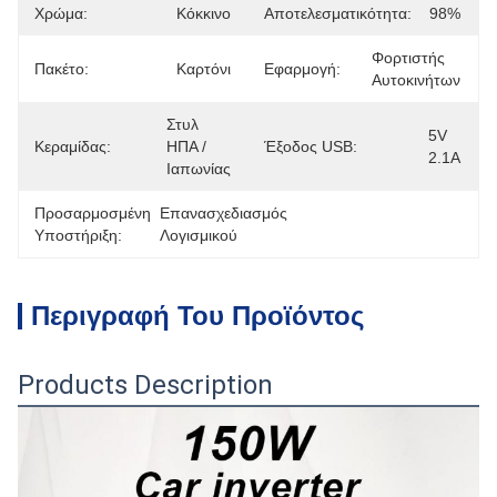
Χρώμα:
Κόκκινο
Αποτελεσματικότητα:
98%
Φορτιστής 
Πακέτο:
Καρτόνι
Εφαρμογή:
Αυτοκινήτων
Στυλ 
5V 
Κεραμίδας:
ΗΠΑ / 
Έξοδος USB:
2.1A
Ιαπωνίας
Προσαρμοσμένη
Επανασχεδιασμός 
Υποστήριξη:
Λογισμικού
Περιγραφή Του Προϊόντος
Products Description