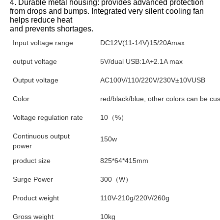
4. Durable metal housing: provides advanced protection 
from drops and bumps. Integrated very silent cooling fan 
helps reduce heat
and prevents shortages.
Input voltage range
DC12V(11-14V)15/20Amax
output voltage
5V/dual USB:1A+2.1A max
Output voltage
AC100V/110/220V/230V±10VUSB
Color
red/black/blue, other colors can be cu
Voltage regulation rate
10（%）
Continuous output
150w
power
product size
825*64*415mm
Surge Power
300（W）
Product weight
110V-210g/220V/260g
Gross weight
10kg