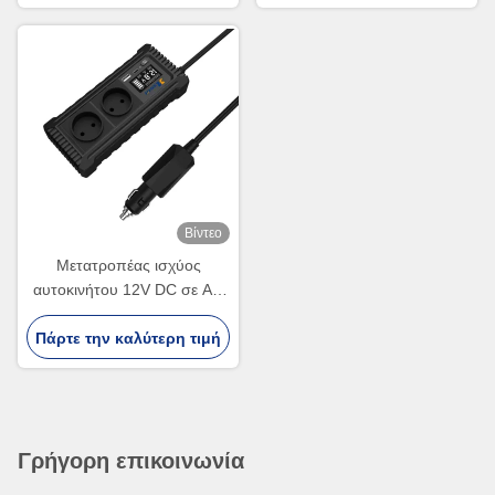
Power Inverter
Βίντεο
Μετατροπέας ισχύος
αυτοκινήτου 12V DC σε AC
110V 220V με USB και
Πάρτε την καλύτερη τιμή
τύπου C
Γρήγορη επικοινωνία