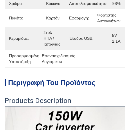
Χρώμα:
Κόκκινο
Αποτελεσματικότητα:
98%
Φορτιστής 
Πακέτο:
Καρτόνι
Εφαρμογή:
Αυτοκινήτων
Στυλ 
5V 
Κεραμίδας:
ΗΠΑ / 
Έξοδος USB:
2.1A
Ιαπωνίας
Προσαρμοσμένη
Επανασχεδιασμός 
Υποστήριξη:
Λογισμικού
Περιγραφή Του Προϊόντος
Products Description