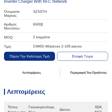
Inverter Charger With NFC Network
Ονομασία
SZSSTH
Μάρκας:
Αριθμός
6500β
Μοντέλου:
2 κομμάτια
MOQ:
CN¥50.48/pieces 2-199 pieces
Τιμή:
Πάρτε Την Καλύτερη Τιμή
Επαφή Τώρα
Λεπτομέρειες
Περιγραφή Του Προϊόντος
Λεπτομέρειες
Τόπος
Γκουανγκντόνγκ, 
SDK, 
Δίκτυο: