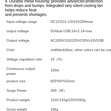
4. Durable metal housing: provides advanced protection 
from drops and bumps. Integrated very silent cooling fan 
helps reduce heat
and prevents shortages.
Input voltage range
DC12V(11-14V)15/20Amax
output voltage
5V/dual USB:1A+2.1A max
Output voltage
AC100V/110/220V/230V±10VUSB
Color
red/black/blue, other colors can be cu
Voltage regulation rate
10（%）
Continuous output
150w
power
product size
825*64*415mm
Surge Power
300（W）
Product weight
110V-210g/220V/260g
Gross weight
10kg