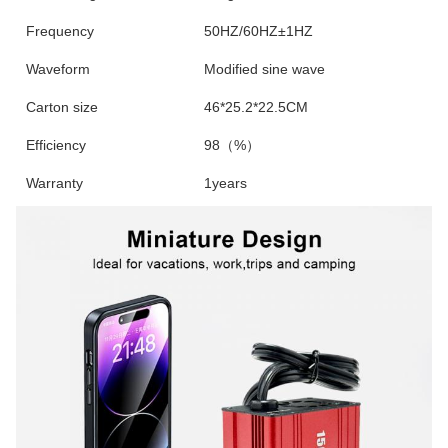
Frequency
50HZ/60HZ±1HZ
Waveform
Modified sine wave
Carton size
46*25.2*22.5CM
Efficiency
98（%）
Warranty
1years