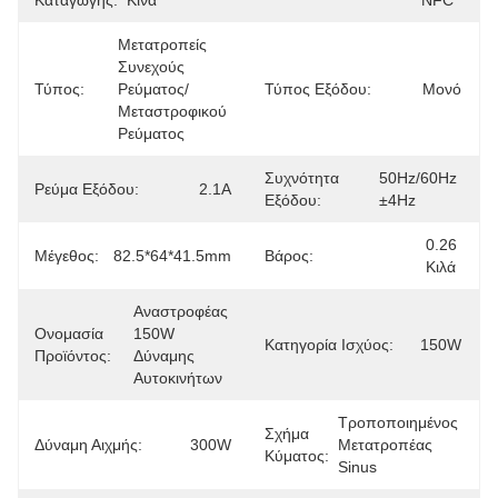
Καταγωγής:
Κίνα
NFC
Μετατροπείς 
Συνεχούς 
Τύπος:
Ρεύματος/
Τύπος Εξόδου:
Μονό
Μεταστροφικού 
Ρεύματος
Συχνότητα
50Hz/60Hz 
Ρεύμα Εξόδου:
2.1Α
Εξόδου:
±4Hz
0.26 
Μέγεθος:
82.5*64*41.5mm
Βάρος:
Κιλά
Αναστροφέας 
Ονομασία
150W 
Κατηγορία Ισχύος:
150W
Προϊόντος:
Δύναμης 
Αυτοκινήτων
Τροποποιημένος 
Σχήμα
Δύναμη Αιχμής:
300W
Μετατροπέας 
Κύματος:
Sinus