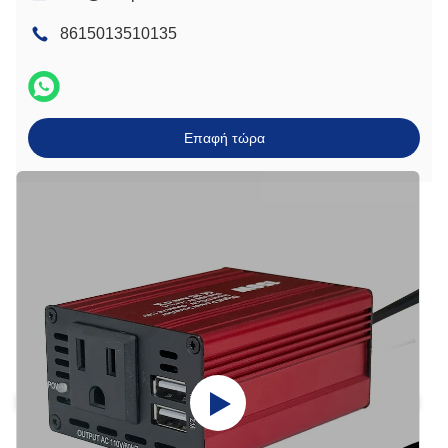
8615013510135
Επαφή τώρα