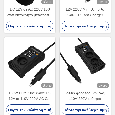
Βίντεο
Βίντεο
DC 12V σε AC 220V 150
12V 220V Mini Dc To Ac
Watt Αυτοκινητό μετατροπέα
GaN PD Fast Charger
Αυτοκινητό τσιγάρο
Converter USA UK EU
Πάρτε την καλύτερη τιμή
αναπτήρα μετατροπέα
Πάρτε την καλύτερη τιμή
Socket 150W Pure Sine
ισχύος προσαρμοσμένο
Wave Electric Car Power
Inverter Dual Sockets
Βίντεο
Βίντεο
150W Pure Sine Wave DC
200W φορητός 12V έως
12V to 110V 220V AC Car
110V 220V καθαρός
Charger Converter Adapter
μετατροπέας ισχύος
Dual USB Off Grid 200W Car
Πάρτε την καλύτερη τιμή
Πάρτε την καλύτερη τιμή
αυτοκινήτου