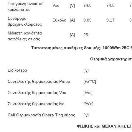
Τεταγμένη ανοικτού
Voc
[V]
74.8
74.8
7
κυκλώματος
Σύνδρομο
Εύκολο
[Α]
9.09
9.17
9
βραχυκυκλώματος
Μέγιστη ικανότητα
[Α]
25
ασφάλειας σειράς
Τυποποιημένες συνθήκες δοκιμής: 1000W/m.25C 
Θερμικά χαρακτηρισ
Ειδικότερα
['γ]
Συντελεστής θερμοκρασίας Pmpp
[%/'°C]
Συντελεστής θερμοκρασίας Voc
[%/c]
Συντελεστής θερμοκρασίας lsc
[%/'c]
CelI Θερμοκρασία Opera Ting εύρος
['γ]
ΦΙΣΙΚΗΣ και ΜΕΧΑΝΙΚΗΣ Ε