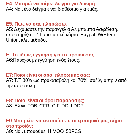
Ε4: Μπορώ να πάρω δείγμα για δοκιμή;
Α4: Ναι, ένα δείγμα είναι διαθέσιμο για εμάς.
Ε5: Πώς να σας πληρώσω;
Α5: Δεχόμαστε την παραγγελία Αλιμπάμπα Ασφάλιση, 
υποστηρίζει T / T, πιστωτική κάρτα, Paypal, Western 
Union, κλπ μέθοδο.
Ε: Τι είδους εγγύηση για το προϊόν σας;
Α6:Παρέχουμε εγγύηση ενός έτους.
Ε7:Ποιοι είναι οι όροι πληρωμής σας;
Α7: T/T 30% ως προκαταβολή και 70% ισοζύγιο πριν από 
την αποστολή.
Ε8: Ποιοι είναι οι όροι παράδοσης;
Α8: EXW, FOB, CFR, CIF, DDU.DDP
Ε9:Μπορείτε να εκτυπώσετε το εμπορικό μας σήμα 
στο προϊόν;
Α9: Ναι, μπορούμε. Η MOQ: 50PCS.