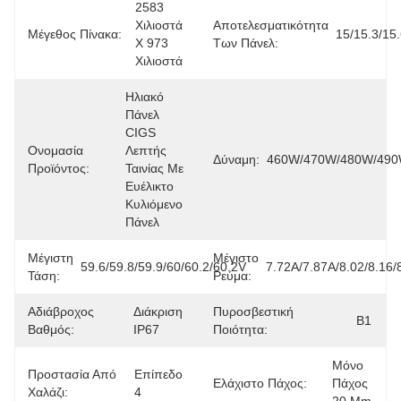
2583 
Χιλιοστά 
Αποτελεσματικότητα
Μέγεθος Πίνακα:
15/15.3/15
X 973 
Των Πάνελ:
Χιλιοστά
Ηλιακό 
Πάνελ 
CIGS 
Ονομασία
Λεπτής 
Δύναμη:
460W/470W/480W/49
Προϊόντος:
Ταινίας Με 
Ευέλικτο 
Κυλιόμενο 
Πάνελ
Μέγιστη
Μέγιστο
59.6/59.8/59.9/60/60.2/60.2V
7.72Α/7.87Α/8.02/8.16/
Τάση:
Ρεύμα:
Αδιάβροχος
Διάκριση 
Πυροσβεστική
Β1
Βαθμός:
IP67
Ποιότητα:
Μόνο 
Προστασία Από
Επίπεδο 
Ελάχιστο Πάχος:
Πάχος 
Χαλάζι:
4