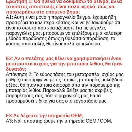
Ερώτηση 1: Θα ήθελα να δοκιμάσω το δείγμα, αλλά 
το κόστος αποστολής είναι πολύ υψηλό, πώς να 
προχωρήσω στο επόμενο βήμα;
Α1: Αυτή είναι μόνο η παραγγελία δείγμα, έχουμε ήδη 
προσφέρει το καλύτερο κόστος.Και να βεβαιωθούμε ότι 
είναι το σωστό που χρειαζόμαστε.Για τις μεγάλες 
παραγγελίες μας, μπορούμε να επιλέξουμε μια καλύτερη 
μέθοδο παράδοσης όπως η θαλάσσια παράδοση, το 
κόστος αποστολής θα είναι πολύ χαμηλότερο.
Ε2: Αν ο πελάτης μας θέλει να χρησιμοποιήσει έναν 
μετατροπέα ισχύος για την μπαταρία λιθίου, θα ήταν 
δυνατόν;
Απάντηση 2: Το εύρος τάσης του μετατροπέα ισχύος μας 
ρυθμίζεται σύμφωνα με τις τυπικές μπαταρίες μολύβδου-
οξέος, θα ήταν κάποια διαφορά από την παράμετρο της 
μπαταρίας λιθίου.Παρακαλώ δείξτε μας τις ακριβείς 
παραμέτρους σας, τότε ο μηχανικός μας θα τα 
προσαρμόσει ειδικά για σας στο εργοστάσιό μας.
Ε3:Δε δέχεστε την υπηρεσία OEM;
Α3: Ναι, υποστηρίζουμε την υπηρεσία OEM / ODM.