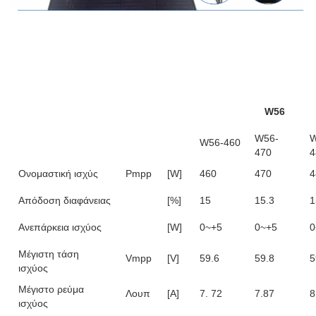
W56
W56-
W
W56-460
470
4
Ονομαστική ισχύς
Pmpp
[W]
460
470
4
Απόδοση διαφάνειας
[%]
15
15.3
1
Ανεπάρκεια ισχύος
[W]
0~+5
0~+5
0
Μέγιστη τάση
Vmpp
[V]
59.6
59.8
5
ισχύος
Μέγιστο ρεύμα
Λουπ
[Α]
7. 72
7.87
8
ισχύος