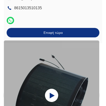
8615013510135
Επαφή τώρα