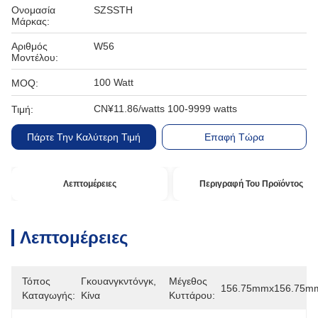
Ονομασία
SZSSTH
Μάρκας:
Αριθμός
W56
Μοντέλου:
100 Watt
MOQ:
CN¥11.86/watts 100-9999 watts
Τιμή:
Πάρτε Την Καλύτερη Τιμή
Επαφή Τώρα
Λεπτομέρειες
Περιγραφή Του Προϊόντος
Λεπτομέρειες
Τόπος
Γκουανγκντόνγκ, 
Μέγεθος
156.75mmx156.75m
Καταγωγής:
Κίνα
Κυττάρου: