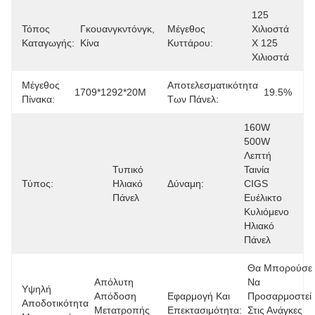
125 
Τόπος
Γκουανγκντόνγκ, 
Μέγεθος
Χιλιοστά 
Καταγωγής:
Κίνα
Κυττάρου:
X 125 
Χιλιοστά
Μέγεθος
Αποτελεσματικότητα
1709*1292*20M
19.5%
Πίνακα:
Των Πάνελ:
160W 
500W 
Λεπτή 
Τυπικό 
Ταινία 
Τύπος:
Ηλιακό 
Δύναμη:
CIGS 
Πάνελ
Ευέλικτο 
Κυλιόμενο 
Ηλιακό 
Πάνελ
Θα Μπορούσε 
Απόλυτη 
Να 
Υψηλή
Απόδοση 
Εφαρμογή Και
Προσαρμοστεί 
Αποδοτικότητα
Μετατροπής 
Επεκτασιμότητα:
Στις Ανάγκες 