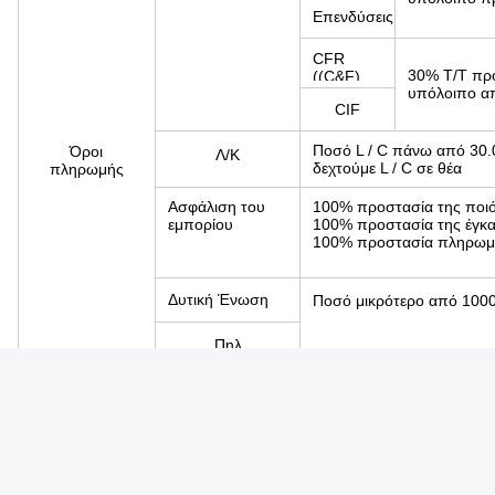
Επενδύσεις
CFR
30% T/T πρ
((C&F)
υπόλοιπο απ
CIF
Ποσό L / C πάνω από 30.
Όροι
Λ/Κ
δεχτούμε L / C σε θέα
πληρωμής
Ασφάλιση του
100% προστασία της ποιό
εμπορίου
100% προστασία της έγκ
100% προστασία πληρωμή
Δυτική Ένωση
Ποσό μικρότερο από 1000
Πηλ
Χρόνος
10~15 ημέρες μετά την παραλαβή της πληρωμή
παράδοσης
Ετικέτες:
Ηλιακό Πλαίσιο PV