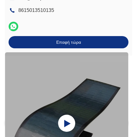
8615013510135
Επαφή τώρα