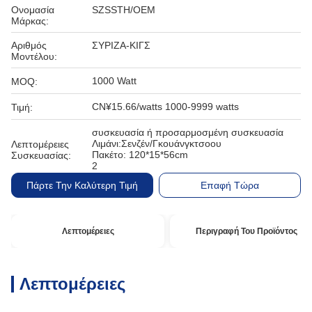
Ονομασία
SZSSTH/OEM
Μάρκας:
Αριθμός
ΣΥΡΙΖΑ-ΚΙΓΣ
Μοντέλου:
1000 Watt
MOQ:
CN¥15.66/watts 1000-9999 watts
Τιμή:
συσκευασία ή προσαρμοσμένη συσκευασία
Λιμάνι:Σενζέν/Γκουάνγκτσοου
Λεπτομέρειες
Πακέτο: 120*15*56cm
Συσκευασίας:
2
Πάρτε Την Καλύτερη Τιμή
Επαφή Τώρα
Λεπτομέρειες
Περιγραφή Του Προϊόντος
Λεπτομέρειες