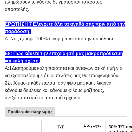
πληρώσουν το κόστος δείγματος και το κόστος
αποστολής.
ΕΡΩΤΗΣΗ 7 Ελέγχετε όλα τα αγαθά σας πριν από την
παράδοση;
Α: Ναι, έχουμε 100% δοκιμή πριν από την παράδοση
Ε8: Πώς κάνετε την επιχείρησή μας μακροπρόθεσμη
και καλή σχέση;
Α:1Διατηρούμε καλή ποιότητα και ανταγωνιστική τιμή για
να εξασφαλίσουμε ότι οι πελάτες μας θα επωφεληθούν.
2Σεβόμαστε κάθε πελάτη σαν φίλο μας και ειλικρινά
κάνουμε δουλειές και κάνουμε φίλους μαζί τους,
ανεξάρτητα από το από πού έρχονται.
Προθεσμία πληρωμής
Εξαγωγές
30% T/T πρ
Τ/Τ
υπόλοιπο π