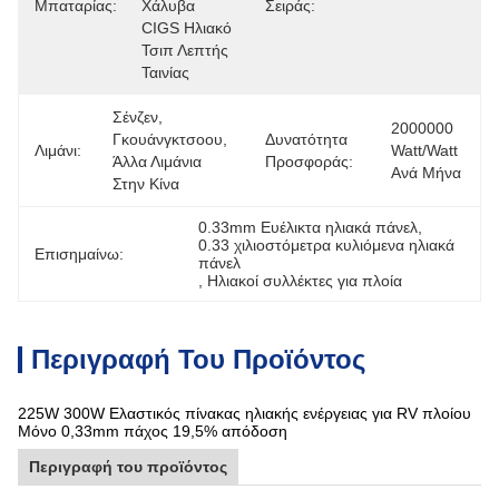
Μπαταρίας:
Χάλυβα 
Σειράς:
CIGS Ηλιακό 
Τσιπ Λεπτής 
Ταινίας
Σένζεν, 
2000000 
Γκουάνγκτσοου, 
Δυνατότητα
Λιμάνι:
Watt/Watt 
Άλλα Λιμάνια 
Προσφοράς:
Ανά Μήνα
Στην Κίνα
0.33mm Ευέλικτα ηλιακά πάνελ
, 
0.33 χιλιοστόμετρα κυλιόμενα ηλιακά 
Επισημαίνω:
πάνελ
, 
Ηλιακοί συλλέκτες για πλοία
Περιγραφή Του Προϊόντος
225W 300W Ελαστικός πίνακας ηλιακής ενέργειας για RV πλοίου
Μόνο 0,33mm πάχος 19,5% απόδοση
Περιγραφή του προϊόντος