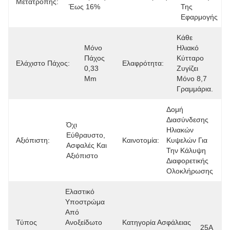
Μετατροπής:
Έως 16%
Της 
Εφαρμογής
Κάθε 
Μόνο 
Ηλιακό 
Πάχος 
Κύτταρο 
Ελάχιστο Πάχος:
Ελαφρότητα:
0,33 
Ζυγίζει 
Mm
Μόνο 8,7 
Γραμμάρια.
Δομή 
Διασύνδεσης 
Όχι 
Ηλιακών 
Εύθραυστο, 
Αξιόπιστη:
Καινοτομία:
Κυψελών Για 
Ασφαλές Και 
Την Κάλυψη 
Αξιόπιστο
Διαφορετικής 
Ολοκλήρωσης
Ελαστικό 
Υποστρώμα 
Από 
Τύπος
Ανοξείδωτο 
Κατηγορία Ασφάλειας
25Α