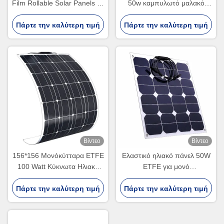
Film Rollable Solar Panels με
50w καμπυλωτό μαλακό
καινοτόμο δομή διασύνδεσης
λεπτό φιλμ Ηλιακό πάνελ
Πάρτε την καλύτερη τιμή
ηλιακών κυψελών
Πάρτε την καλύτερη τιμή
C60 κύτταρο
Βίντεο
Βίντεο
156*156 Μονόκύτταρα ETFE
Ελαστικό ηλιακό πάνελ 50W
100 Watt Κύκνωτα Ηλιακά
ETFE για μονό
Πίνακα για εφαρμογές
υδατοασφαλές ηλιακό
Πάρτε την καλύτερη τιμή
Ηλιακής Ενέργειας
Πάρτε την καλύτερη τιμή
σύστημα 12V