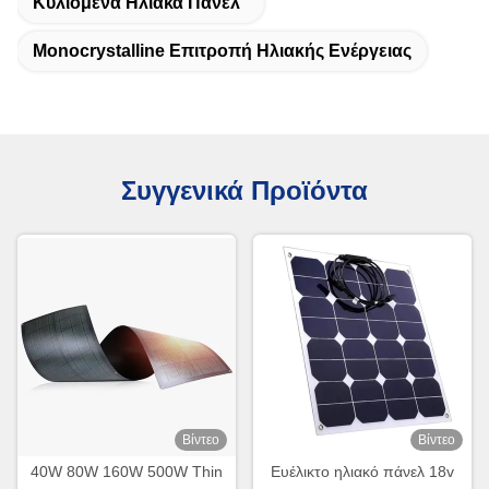
Κυλιόμενα Ηλιακά Πάνελ
Monocrystalline Επιτροπή Ηλιακής Ενέργειας
Συγγενικά Προϊόντα
Βίντεο
Βίντεο
40W 80W 160W 500W Thin
Ευέλικτο ηλιακό πάνελ 18v