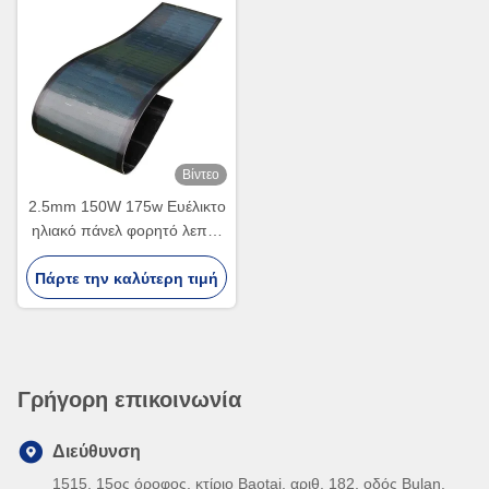
Βίντεο
2.5mm 150W 175w Ευέλικτο
ηλιακό πάνελ φορητό λεπτό
φιλμ καμπυλωτό CIGS
Πάρτε την καλύτερη τιμή
ηλιακό πάνελ
Γρήγορη επικοινωνία
Διεύθυνση
1515, 15ος όροφος, κτίριο Baotai, αριθ. 182, οδός Bulan,