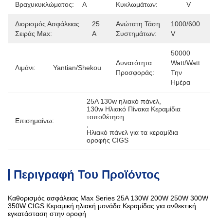
Βραχυκυκλώματος:
Α
Κυκλωμάτων:
V
Διορισμός Ασφάλειας
25 
Ανώτατη Τάση
1000/600 
Σειράς Max:
Α
Συστημάτων:
V
50000 
Δυνατότητα
Watt/Watt 
Λιμάνι:
Yantian/Shekou
Προσφοράς:
Την 
Ημέρα
25A 130w ηλιακό πάνελ
, 
130w Ηλιακό Πίνακα Κεραμίδια 
τοποθέτηση
Επισημαίνω:
, 
Ηλιακό πάνελ για τα κεραμίδια 
οροφής CIGS
Περιγραφή Του Προϊόντος
Καθορισμός ασφάλειας Max Series 25A 130W 200W 250W 300W
350W CIGS Κεραμική ηλιακή μονάδα Κεραμίδας για ανθεκτική
εγκατάσταση στην οροφή