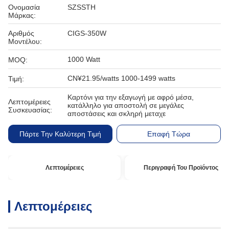
Ονομασία
SZSSTH
Μάρκας:
Αριθμός
CIGS-350W
Μοντέλου:
1000 Watt
MOQ:
CN¥21.95/watts 1000-1499 watts
Τιμή:
Καρτόνι για την εξαγωγή με αφρό μέσα,
Λεπτομέρειες
κατάλληλο για αποστολή σε μεγάλες
Συσκευασίας:
αποστάσεις και σκληρή μεταχε
Πάρτε Την Καλύτερη Τιμή
Επαφή Τώρα
Λεπτομέρειες
Περιγραφή Του Προϊόντος
Λεπτομέρειες