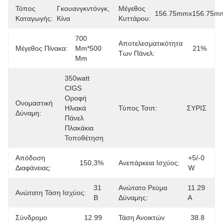
Τόπος
Γκουανγκντόνγκ, 
Μέγεθος
156.75mmx156.75m
Καταγωγής:
Κίνα
Κυττάρου:
700 
Αποτελεσματικότητα
Μέγεθος Πίνακα:
Mm*500 
21%
Των Πάνελ:
Mm
350watt 
CIGS 
Οροφή 
Ονομαστική
Ηλιακά 
Τύπος Τσιπ:
ΣΥΡΙΣ
Δύναμη:
Πάνελ 
Πλακάκια 
Τοποθέτηση
Απόδοση
+5/-0 
150,3%
Ανεπάρκεια Ισχύος:
Διαφάνειας:
W
31 
Ανώτατο Ρεύμα
11.29 
Ανώτατη Τάση Ισχύος:
Β
Δύναμης:
Α
Σύνδρομο
12.99 
Τάση Ανοικτών
38.8 