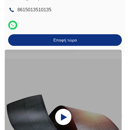
8615013510135
Επαφή τώρα