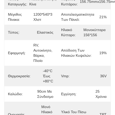
156.75mmx156.75m
Καταγωγής:
Κίνα
Κυττάρου:
Μέγεθος
1200*540*3 
Αποτελεσματικότητα
21%
Πίνακα:
Χλστ
Των Πάνελ:
Ηλιακό
Μονοκύτταρα 
Τύπος:
Ελαστικός
Κύτταρο:
156*156
RV, 
Αυτοκίνητο, 
Απόδοση Των
Εφαρμογή:
19%
Βάρκα, 
Ηλιακών Κυψελών:
Πλοίο
-40°C 
Θερμοκρασία:
Έως 
Vmp:
36V
+80°C
90cm Με 
25 
Καλώδιο:
Εγγύηση:
Σύνδεσμο
Χρόνια
Μονό 
Ηλιακό 
Υλικό Του Πίσω
Ονομασία:
TPT