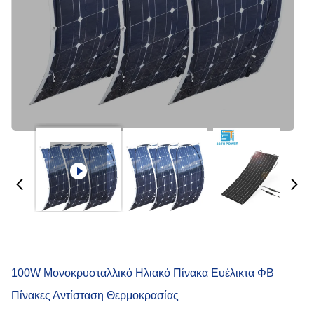
100W Μονοκρυσταλλικό Ηλιακό Πίνακα Ευέλικτα ΦΒ
Πίνακες Αντίσταση Θερμοκρασίας