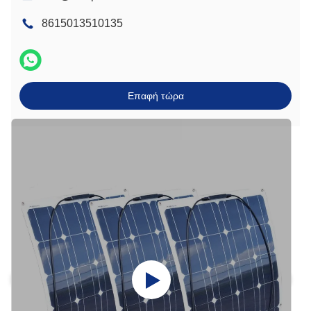
8615013510135
Επαφή τώρα