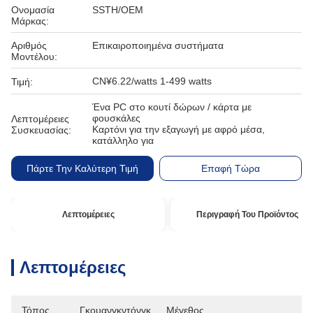
Ονομασία
SSTH/OEM
Μάρκας:
Αριθμός
Επικαιροποιημένα συστήματα
Μοντέλου:
CN¥6.22/watts 1-499 watts
Τιμή:
Ένα PC στο κουτί δώρων / κάρτα με
φουσκάλες
Λεπτομέρειες
Καρτόνι για την εξαγωγή με αφρό μέσα,
Συσκευασίας:
κατάλληλο για
Πάρτε Την Καλύτερη Τιμή
Επαφή Τώρα
Λεπτομέρειες
Περιγραφή Του Προϊόντος
Λεπτομέρειες
Τόπος
Γκουανγκντόνγκ, 
Μέγεθος