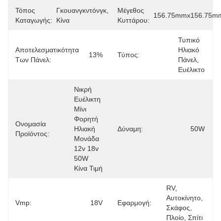
Τόπος
Γκουανγκντόνγκ, 
Μέγεθος
156.75mmx156.75m
Καταγωγής:
Κίνα
Κυττάρου:
Τυπικό 
Αποτελεσματικότητα
Ηλιακό 
13%
Τύπος:
Των Πάνελ:
Πάνελ, 
Ευέλικτο
Νικρή 
Ευέλικτη 
Μίνι 
Φορητή 
Ονομασία
Ηλιακή 
Δύναμη:
50W
Προϊόντος:
Μονάδα 
12v 18v 
50W 
Κίνα Τιμή
RV, 
Αυτοκίνητο, 
Vmp:
18V
Εφαρμογή:
Σκάφος, 
Πλοίο, Σπίτι