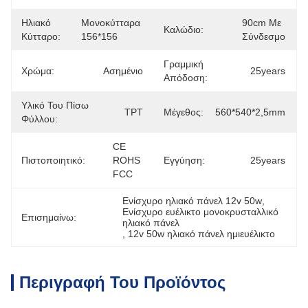
Ηλιακό
Μονοκύτταρα 
90cm Με 
Καλώδιο:
Κύτταρο:
156*156
Σύνδεσμο
Γραμμική
Χρώμα:
Ασημένιο
25years
Απόδοση:
Υλικό Του Πίσω
TPT
Μέγεθος:
560*540*2,5mm
Φύλλου:
CE 
Πιστοποιητικό:
ROHS 
Εγγύηση:
25years
FCC
Ενίσχυρο ηλιακό πάνελ 12v 50w
, 
Ενίσχυρο ευέλικτο μονοκρυσταλλικό 
Επισημαίνω:
ηλιακό πάνελ
, 
12v 50w ηλιακό πάνελ ημιευέλικτο
Περιγραφή Του Προϊόντος