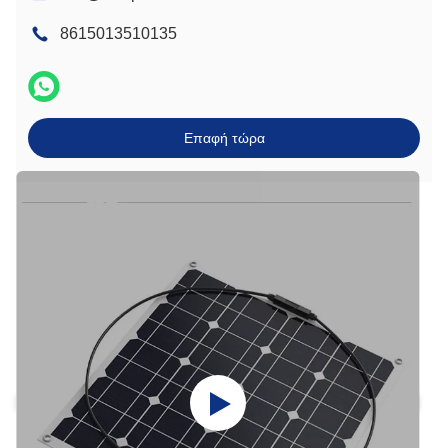
8615013510135
Επαφή τώρα