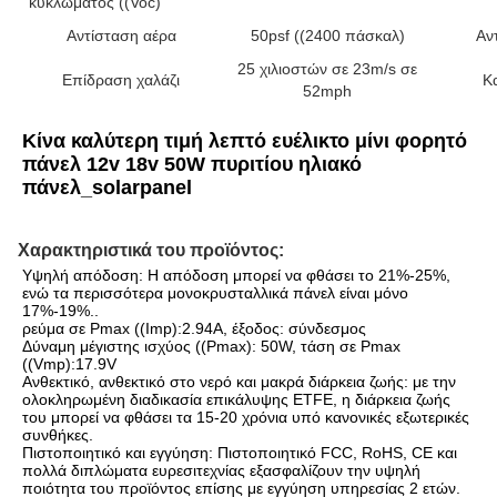
κυκλώματος ((Voc)
Αντίσταση αέρα
50psf ((2400 πάσκαλ)
Αν
25 χιλιοστών σε 23m/s σε
Επίδραση χαλάζι
Κ
52mph
Κίνα καλύτερη τιμή λεπτό ευέλικτο μίνι φορητό 
πάνελ 12v 18v 50W πυριτίου ηλιακό 
πάνελ_solarpanel
Χαρακτηριστικά του προϊόντος:
Υψηλή απόδοση: Η απόδοση μπορεί να φθάσει το 21%-25%, 
ενώ τα περισσότερα μονοκρυσταλλικά πάνελ είναι μόνο 
17%-19%..
ρεύμα σε Pmax ((Imp):2.94A, έξοδος: σύνδεσμος
Δύναμη μέγιστης ισχύος ((Pmax): 50W, τάση σε Pmax 
((Vmp):17.9V
Ανθεκτικό, ανθεκτικό στο νερό και μακρά διάρκεια ζωής: με την 
ολοκληρωμένη διαδικασία επικάλυψης ETFE, η διάρκεια ζωής 
του μπορεί να φθάσει τα 15-20 χρόνια υπό κανονικές εξωτερικές 
συνθήκες.
Πιστοποιητικό και εγγύηση: Πιστοποιητικό FCC, RoHS, CE και 
πολλά διπλώματα ευρεσιτεχνίας εξασφαλίζουν την υψηλή 
ποιότητα του προϊόντος επίσης με εγγύηση υπηρεσίας 2 ετών.