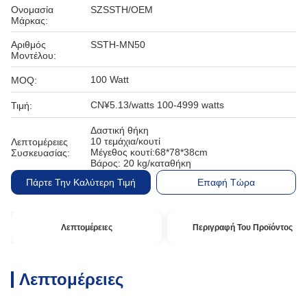
Ονομασία
SZSSTH/OEM
Μάρκας:
Αριθμός
SSTH-MN50
Μοντέλου:
100 Watt
MOQ:
CN¥5.13/watts 100-4999 watts
Τιμή:
Δαστική θήκη
10 τεμάχια/κουτί
Λεπτομέρειες
Μέγεθος κουτί:68*78*38cm
Συσκευασίας:
Βάρος: 20 kg/καταθήκη
Πάρτε Την Καλύτερη Τιμή
Επαφή Τώρα
Λεπτομέρειες
Περιγραφή Του Προϊόντος
Λεπτομέρειες