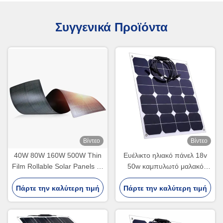
Συγγενικά Προϊόντα
Βίντεο
Βίντεο
40W 80W 160W 500W Thin
Ευέλικτο ηλιακό πάνελ 18v
Film Rollable Solar Panels με
50w καμπυλωτό μαλακό
καινοτόμο δομή διασύνδεσης
λεπτό φιλμ Ηλιακό πάνελ
Πάρτε την καλύτερη τιμή
ηλιακών κυψελών
Πάρτε την καλύτερη τιμή
C60 κύτταρο