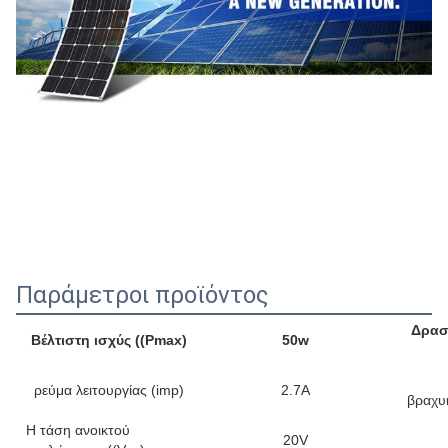
Παράμετροι προϊόντος
Δρασ
Βέλτιστη ισχύς ((Pmax)
50w
ρεύμα λειτουργίας (imp)
2.7Α
βραχυ
Η τάση ανοικτού
20V