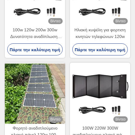
Βίντεο
Βίντεο
100w 120w 200w 300w
Ηλιακή κυψέλη για φορτιση
Δυνατότητα αναδίπλωσης
κινητών τηλεφώνων 120w
Ηλιακών Πανελών
Πάρτε την καλύτερη τιμή
Πάρτε την καλύτερη τιμή
Βίντεο
Βίντεο
Φορητό αναδιπλούμενο
100W 220W 300W
ηλιακό πάνελ 120w 100w
αναδιπλούμενο ηλιακό πάνελ