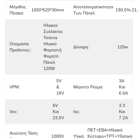
Μέγεθος
Αποτελεσματικότητα
1650*620*30mm
190,5%-21
Πίνακα:
Των Πάνελ:
Ηλιακοί 
Συλλέκτες 
Τσάντα 
Ονομασία
Ηλιακό 
Δύναμη:
120w
Προϊόντος::
Φορτιστή 
Φορητό 
Πάνελ 
120W
5V 
3Α 
VPM:
& 
Μέγιστο Ρεύμα:
Και 
18V
6.6Α
6V 
3.3 
Voc:
Και 
Isc:
Και 
23,5V
7.2Α
ΠΕΤ+ΕΒΑ+Ηλιακό 
Ανώτατη Τάση
1000V
Υλικό:
Κύτταρο+ΤΡΤ+υδατικό 