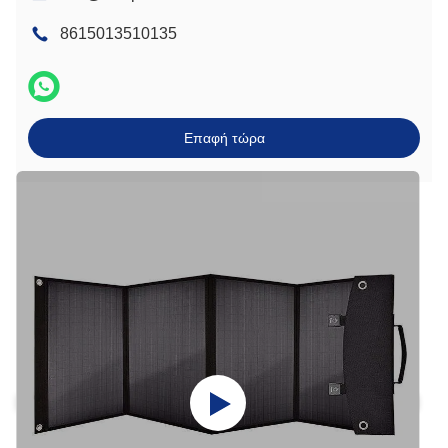
8615013510135
Επαφή τώρα