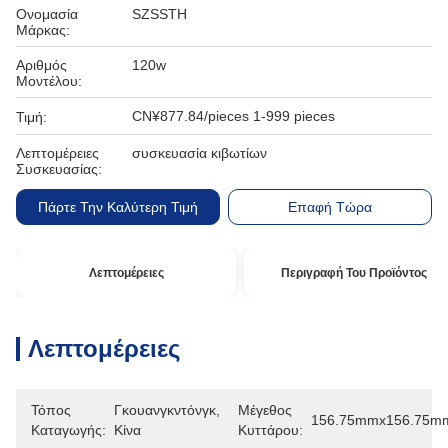
Ονομασία
SZSSTH
Μάρκας:
Αριθμός
120w
Μοντέλου:
CN¥877.84/pieces 1-999 pieces
Τιμή:
Λεπτομέρειες
συσκευασία κιβωτίων
Συσκευασίας:
Πάρτε Την Καλύτερη Τιμή
Επαφή Τώρα
Λεπτομέρειες
Περιγραφή Του Προϊόντος
Λεπτομέρειες
Τόπος
Γκουανγκντόνγκ, 
Μέγεθος
156.75mmx156.75m
Καταγωγής:
Κίνα
Κυττάρου: