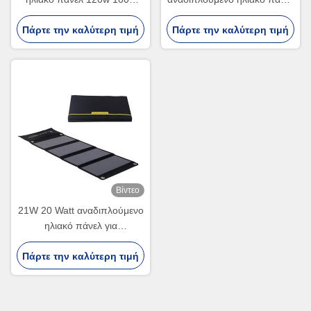
αναδιπλούμενο ηλιακό πάνελ
Κατασκηνώσεις πεζοπορία
Πάρτε την καλύτερη τιμή
για υπαίθριες πεζοπορίες
Πάρτε την καλύτερη τιμή
Ηλιακό πάνελ για λάπτοπ
Βίντεο
21W 20 Watt αναδιπλούμενο
ηλιακό πάνελ για
κατασκήνωση και κινητή
Πάρτε την καλύτερη τιμή
φόρτιση ROHS
πιστοποιημένο