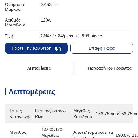
Ονομασία
SZSSTH
Μάρκας:
Αριθμός
120w
Μοντέλου:
CN¥877.84/pieces 1-999 pieces
Τιμή:
Πάρτε Την Καλύτερη Τιμή
Επαφή Τώρα
Λεπτομέρειες
Περιγραφή Του Προϊόντος
Λεπτομέρειες
Τόπος
Γκουανγκντόνγκ, 
Μέγεθος
156.75mmx156.75m
Καταγωγής:
Κίνα
Κυττάρου:
Τυλιζόμενο 
Μέγεθος
Αποτελεσματικότητα
Μέγεθος: 
190,5%-21