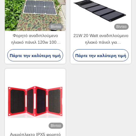
Βίντεο
Βίντεο
Φορητό αναδιπλούμενο
21W 20 Watt αναδιπλούμενο
ηλιακό πάνελ 120w 100w
ηλιακό πάνελ για
αναδιπλούμενο ηλιακό πάνελ
κατασκήνωση και κινητή
Πάρτε την καλύτερη τιμή
για υπαίθριες πεζοπορίες
Πάρτε την καλύτερη τιμή
φόρτιση ROHS
πιστοποιημένο
Βίντεο
Ανερόπλεκτο IPX5 φορητό