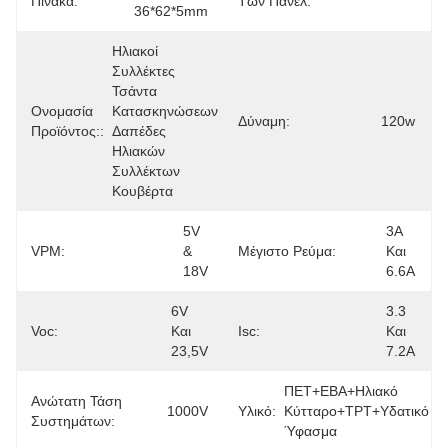
Πίνακα:
Των Πάνελ:
36*62*5mm
Ηλιακοί 
Συλλέκτες 
Τσάντα 
Ονομασία
Κατασκηνώσεων 
Δύναμη:
120w
Προϊόντος::
Δαπέδες 
Ηλιακών 
Συλλέκτων 
Κουβέρτα
5V 
3Α 
VPM:
& 
Μέγιστο Ρεύμα:
Και 
18V
6.6Α
6V 
3.3 
Voc:
Και 
Isc:
Και 
23,5V
7.2Α
ΠΕΤ+ΕΒΑ+Ηλιακό 
Ανώτατη Τάση
1000V
Υλικό:
Κύτταρο+ΤΡΤ+υδατικό 
Συστημάτων:
Ύφασμα