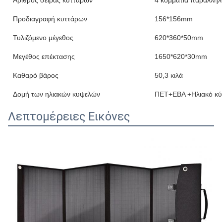
Αριθμός σειράς κυττάρων
4 κομμάτια παράλληλ
Προδιαγραφή κυττάρων
156*156mm
Τυλιζόμενο μέγεθος
620*360*50mm
Μεγέθος επέκτασης
1650*620*30mm
Καθαρό βάρος
50,3 κιλά
Δομή των ηλιακών κυψελών
ΠΕΤ+ΕΒΑ +Ηλιακό κ
Λεπτομέρειες Εικόνες