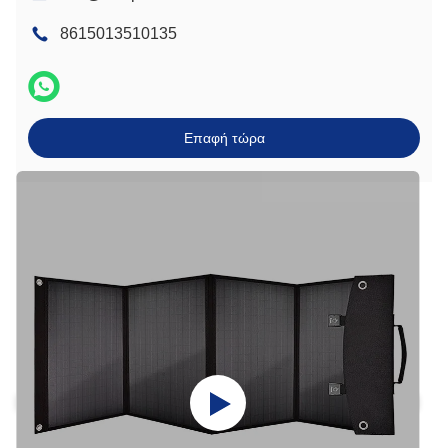
8615013510135
Επαφή τώρα