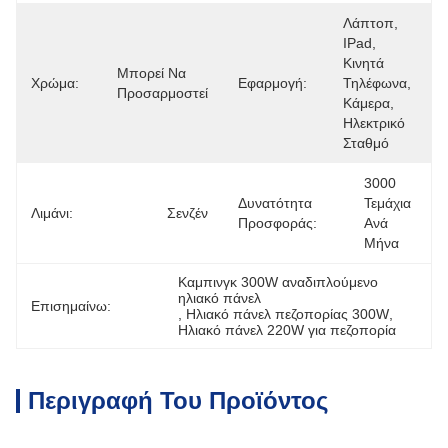
Λάπτοπ, 
IPad, 
Κινητά 
Μπορεί Να 
Χρώμα:
Εφαρμογή:
Τηλέφωνα, 
Προσαρμοστεί
Κάμερα, 
Ηλεκτρικό 
Σταθμό
3000 
Δυνατότητα
Τεμάχια 
Λιμάνι:
Σενζέν
Προσφοράς:
Ανά 
Μήνα
Καμπινγκ 300W αναδιπλούμενο 
ηλιακό πάνελ
Επισημαίνω:
, 
Ηλιακό πάνελ πεζοπορίας 300W
, 
Ηλιακό πάνελ 220W για πεζοπορία
Περιγραφή Του Προϊόντος