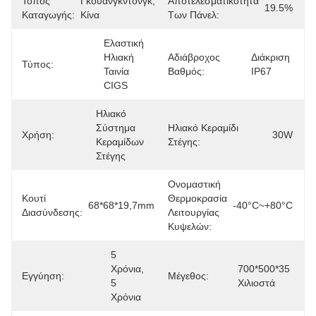
Τόπος
Γκουανγκντόνγκ, 
Αποτελεσματικότητα
19.5%
Καταγωγής:
Κίνα
Των Πάνελ:
Ελαστική 
Ηλιακή 
Αδιάβροχος
Διάκριση 
Τύπος:
Ταινία 
Βαθμός:
IP67
CIGS
Ηλιακό 
Σύστημα 
Ηλιακό Κεραμίδι
Χρήση:
30W
Κεραμίδων 
Στέγης:
Στέγης
Ονομαστική
Κουτί
Θερμοκρασία
68*68*19,7mm
-40°C~+80°C
Διασύνδεσης:
Λειτουργίας
Κυψελών:
5 
Χρόνια, 
700*500*35 
Εγγύηση:
Μέγεθος:
5 
Χιλιοστά
Χρόνια