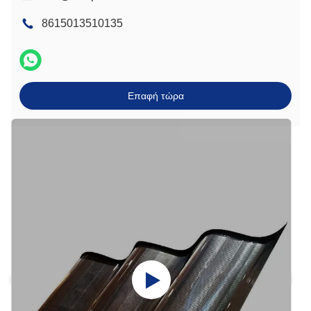
8615013510135
Επαφή τώρα