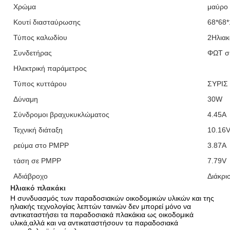
Χρώμα
μαύρο
Κουτί διασταύρωσης
68*68*
Τύπος καλωδίου
2Ηλιακ
Συνδετήρας
ΦΩΤ σ
Ηλεκτρική παράμετρος
Τύπος κυττάρου
ΣΥΡΙΣ
Δύναμη
30W
Σύνδρομοι βραχυκυκλώματος
4.45Α
Τεχνική διάταξη
10.16
ρεύμα στο PMPP
3.87Α
τάση σε PMPP
7.79V
Αδιάβροχο
Διάκρι
Ηλιακό πλακάκι
Η συνδυασμός των παραδοσιακών οικοδομικών υλικών και της 
ηλιακής τεχνολογίας λεπτών ταινιών δεν μπορεί μόνο να 
αντικαταστήσει τα παραδοσιακά πλακάκια ως οικοδομικά 
υλικά,αλλά και να αντικαταστήσουν τα παραδοσιακά 