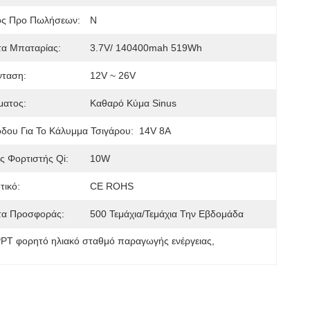
ός Προ Πωλήσεων:
N
τα Μπαταρίας:
3.7V/ 140400mah 519Wh
νταση:
12V ~ 26V
ματος:
Καθαρό Κύμα Sinus
δου Για Το Κάλυμμα Τσιγάρου:
14V 8A
 Φορτιστής Qi:
10W
τικό:
CE ROHS
τα Προσφοράς:
500 Τεμάχια/Τεμάχια Την Εβδομάδα
PT φορητό ηλιακό σταθμό παραγωγής ενέργειας
, 