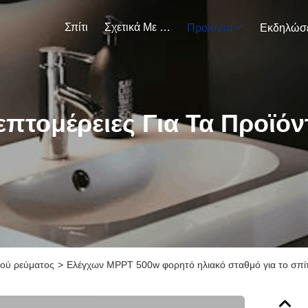
Σπίτι
Σχετικά Με Εμάς
Προϊόντα
επτομέρειες Για Τα Προϊόν
ού ρεύματος
>
Ελέγχων MPPT 500w φορητό ηλιακό σταθμό για το σπίτι