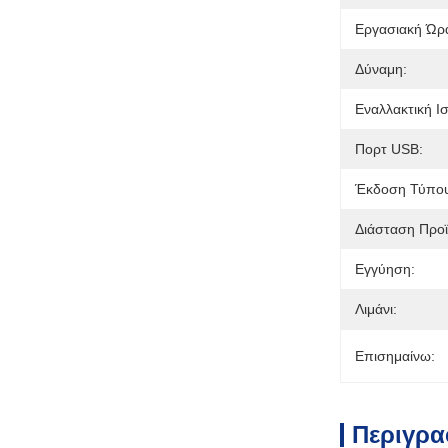
Εργασιακή Ώρα
Δύναμη:
Εναλλακτική Ι
Πορτ USB:
Έκδοση Τύπου
Διάσταση Προϊ
Εγγύηση:
Λιμάνι:
Επισημαίνω:
Περιγρα