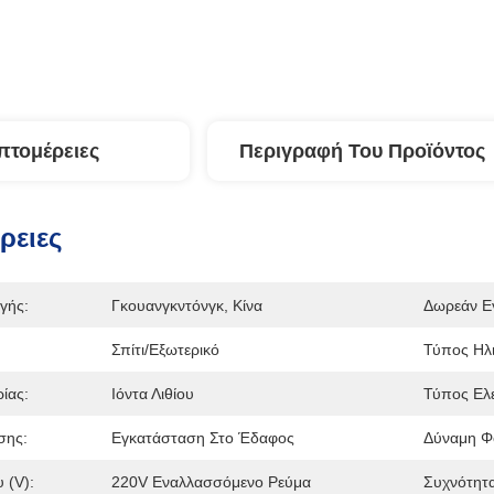
πτομέρειες
Περιγραφή Του Προϊόντος
ρειες
γής:
Γκουανγκντόνγκ, Κίνα
Δωρεάν Ε
Σπίτι/Εξωτερικό
Τύπος Ηλι
ίας:
Ιόντα Λιθίου
Τύπος Ελε
σης:
Εγκατάσταση Στο Έδαφος
Δύναμη Φο
 (V):
220V Εναλλασσόμενο Ρεύμα
Συχνότητ