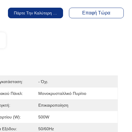
Επαφή Τώρα
Πάρτε Την Καλύτερη Τιμή
γκατάσταση:
- Όχι.
ακού Πάνελ:
Μονοκρυσταλλικό Πυρίτιο
γκτή:
Επικαιροποίηση
ρτίου (W):
500W
α Εξόδου:
50/60Hz