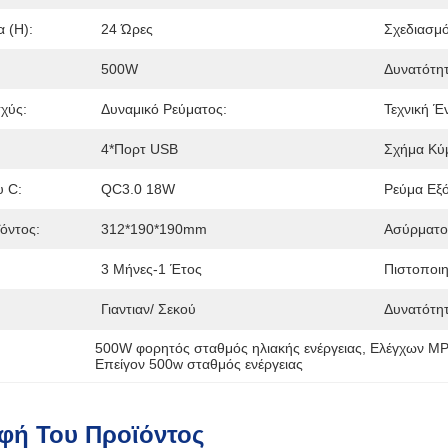
 (h):
24 Ώρες
Σχεδιασμ
500W
Δυνατότη
σχύς:
Δυναμικό Ρεύματος:
Τεχνική Έ
4*πορτ USB
Σχήμα Κύ
 C:
QC3.0 18W
Ρεύμα Εξό
όντος:
312*190*190mm
Ασύρματος
3 Μήνες-1 Έτος
Πιστοποιη
Γιαντιαν/ Σεκού
Δυνατότη
500W φορητός σταθμός ηλιακής ενέργειας
, 
Ελέγχων MP
Επείγον 500w σταθμός ενέργειας
φή Του Προϊόντος