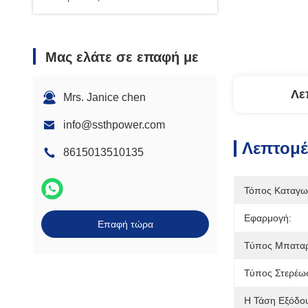
Μας ελάτε σε επαφή με
Λε
Mrs. Janice chen
info@ssthpower.com
Λεπτομέ
8615013510135
Τόπος Καταγω
Εφαρμογή:
Επαφή τώρα
Τύπος Μπαταρ
Τύπος Στερέω
Η Τάση Εξόδου