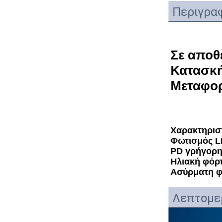
Περιγραφ
Σε αποθ
Κατασκή
Μεταφορ
Χαρακτηριστ
Φωτισμός 
PD γρήγορη
Ηλιακή φόρ
Ασύρματη φ
Λεπτομερ