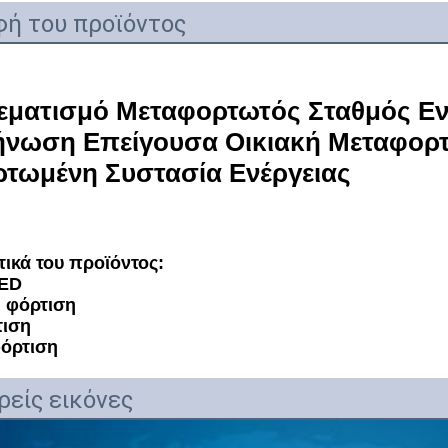
ή του προϊόντος
εματισμό Μεταφορτωτός Σταθμός Ενέ
νωση Επείγουσα Οικιακή Μεταφορτω
τωμένη Συστασία Ενέργειας
ικά του προϊόντος:
LED
 φόρτιση
τιση
όρτιση
είς εικόνες