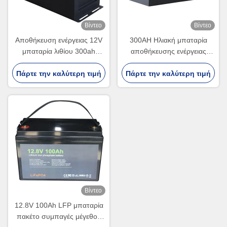
Βίντεο
Βίντεο
Αποθήκευση ενέργειας 12V
300AH Ηλιακή μπαταρία
μπαταρία λιθίου 300ah
αποθήκευσης ενέργειας
Lifepo4 Pack για οικιακό
Lifepo4 Ηλιακή μπαταρία
Πάρτε την καλύτερη τιμή
ηλιακό πάνελ
Πάρτε την καλύτερη τιμή
25.6V Για RV
Βίντεο
12.8V 100Ah LFP μπαταρία
πακέτο συμπαγές μέγεθος