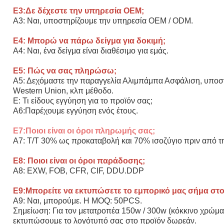
Ε3:Δε δέχεστε την υπηρεσία OEM;
Α3: Ναι, υποστηρίζουμε την υπηρεσία OEM / ODM.
Ε4: Μπορώ να πάρω δείγμα για δοκιμή;
Α4: Ναι, ένα δείγμα είναι διαθέσιμο για εμάς.
Ε5: Πώς να σας πληρώσω;
Α5: Δεχόμαστε την παραγγελία Αλιμπάμπα Ασφάλιση, υποστηρ
Western Union, κλπ μέθοδο.
Ε: Τι είδους εγγύηση για το προϊόν σας;
Α6:Παρέχουμε εγγύηση ενός έτους.
Ε7:Ποιοι είναι οι όροι πληρωμής σας;
Α7: T/T 30% ως προκαταβολή και 70% ισοζύγιο πριν από τ
Ε8: Ποιοι είναι οι όροι παράδοσης;
Α8: EXW, FOB, CFR, CIF, DDU.DDP
Ε9:Μπορείτε να εκτυπώσετε το εμπορικό μας σήμα στο
Α9: Ναι, μπορούμε. Η MOQ: 50PCS.
Σημείωση: Για τον μετατροπέα 150w / 300w (κόκκινο χρώμα 
εκτυπώσουμε το λογότυπό σας στο προϊόν δωρεάν.