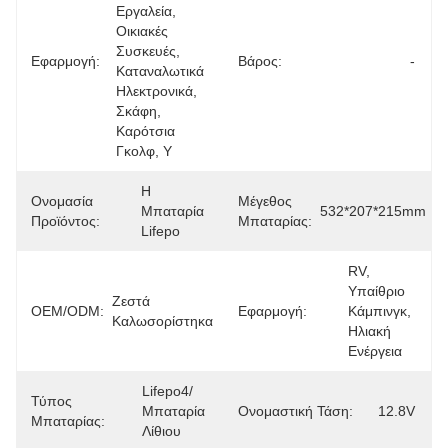
Εργαλεία, 
Οικιακές 
Συσκευές, 
Εφαρμογή:
Βάρος:
-
Καταναλωτικά 
Ηλεκτρονικά, 
Σκάφη, 
Καρότσια 
Γκολφ, Υ
Η 
Ονομασία
Μέγεθος
Μπαταρία 
532*207*215mm
Προϊόντος:
Μπαταρίας:
Lifepo
RV, 
Υπαίθριο 
Ζεστά 
OEM/ODM:
Εφαρμογή:
Κάμπινγκ, 
Καλωσορίστηκα
Ηλιακή 
Ενέργεια
Lifepo4/
Τύπος
Μπαταρία 
Ονομαστική Τάση:
12.8V
Μπαταρίας:
Λίθιου