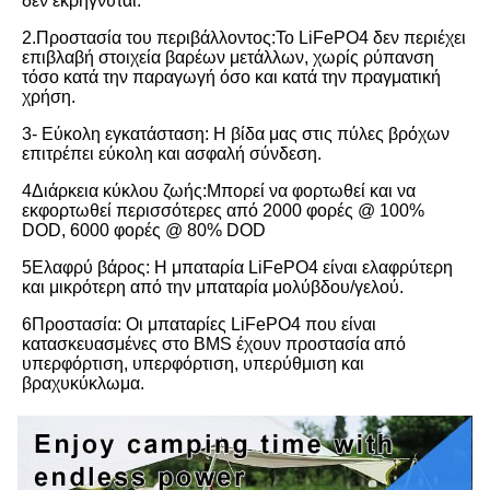
δεν εκρήγνυται.
2.Προστασία του περιβάλλοντος:Το LiFePO4 δεν περιέχει 
επιβλαβή στοιχεία βαρέων μετάλλων, χωρίς ρύπανση 
τόσο κατά την παραγωγή όσο και κατά την πραγματική 
χρήση.
3- Εύκολη εγκατάσταση: Η βίδα μας στις πύλες βρόχων 
επιτρέπει εύκολη και ασφαλή σύνδεση.
4Διάρκεια κύκλου ζωής:Μπορεί να φορτωθεί και να 
εκφορτωθεί περισσότερες από 2000 φορές @ 100% 
DOD, 6000 φορές @ 80% DOD
5Ελαφρύ βάρος: Η μπαταρία LiFePO4 είναι ελαφρύτερη 
και μικρότερη από την μπαταρία μολύβδου/γελού.
6Προστασία: Οι μπαταρίες LiFePO4 που είναι 
κατασκευασμένες στο BMS έχουν προστασία από 
υπερφόρτιση, υπερφόρτιση, υπερύθμιση και 
βραχυκύκλωμα.