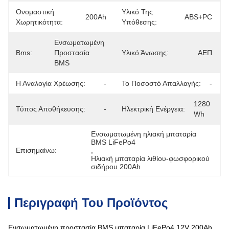
Ονομαστική
Υλικό Της
200Ah
ABS+PC
Χωρητικότητα:
Υπόθεσης:
Ενσωματωμένη 
Bms:
Προστασία 
Υλικό Άνωσης:
ΑΕΠ
BMS
Η Αναλογία Χρέωσης:
-
Το Ποσοστό Απαλλαγής:
-
1280 
Τύπος Αποθήκευσης:
-
Ηλεκτρική Ενέργεια:
Wh
Ενσωματωμένη ηλιακή μπαταρία 
BMS LiFePo4
Επισημαίνω:
, 
Ηλιακή μπαταρία λιθίου-φωσφορικού 
σιδήρου 200Ah
Περιγραφή Του Προϊόντος
Ενσωματωμένη προστασία BMS μπαταρία LiFePo4 12V 200Ah