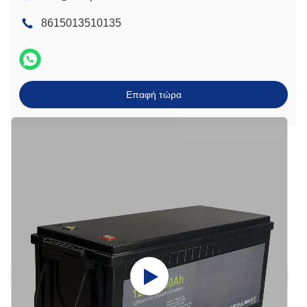
8615013510135
Επαφή τώρα