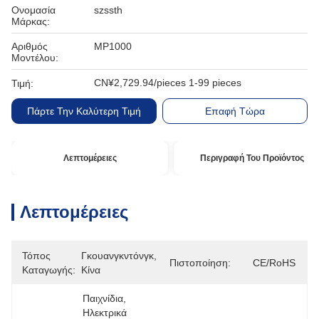
Ονομασία
szssth
Μάρκας:
Αριθμός
MP1000
Μοντέλου:
CN¥2,729.94/pieces 1-99 pieces
Τιμή:
Πάρτε Την Καλύτερη Τιμή
Επαφή Τώρα
Λεπτομέρειες
Περιγραφή Του Προϊόντος
Λεπτομέρειες
Τόπος
Γκουανγκντόνγκ, 
Πιστοποίηση:
CE/RoHS
Καταγωγής:
Κίνα
Παιχνίδια, 
Ηλεκτρικά 