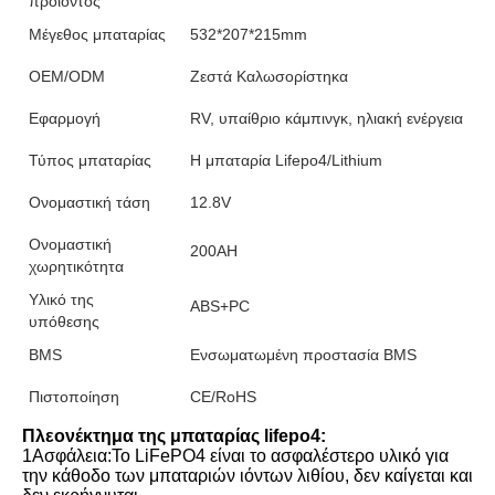
προϊόντος
Μέγεθος μπαταρίας
532*207*215mm
OEM/ODM
Ζεστά Καλωσορίστηκα
Εφαρμογή
RV, υπαίθριο κάμπινγκ, ηλιακή ενέργεια
Τύπος μπαταρίας
Η μπαταρία Lifepo4/Lithium
Ονομαστική τάση
12.8V
Ονομαστική
200AH
χωρητικότητα
Υλικό της
ABS+PC
υπόθεσης
BMS
Ενσωματωμένη προστασία BMS
Πιστοποίηση
CE/RoHS
Πλεονέκτημα της μπαταρίας lifepo4:
1Ασφάλεια:Το LiFePO4 είναι το ασφαλέστερο υλικό για 
την κάθοδο των μπαταριών ιόντων λιθίου, δεν καίγεται και 