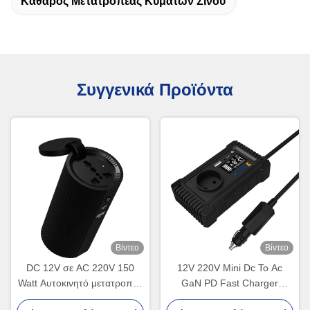
Καθαρός Μετατροπέας Κυμάτων Σινού
Συγγενικά Προϊόντα
Βίντεο
Βίντεο
DC 12V σε AC 220V 150
12V 220V Mini Dc To Ac
Watt Αυτοκινητό μετατροπέα
GaN PD Fast Charger
Αυτοκινητό τσιγάρο
Converter USA UK EU