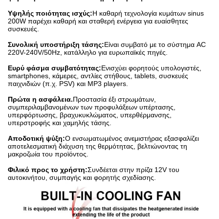
Υψηλής ποιότητας ισχύς:
Η καθαρή τεχνολογία κυμάτων sinus
200W παρέχει καθαρή και σταθερή ενέργεια για ευαίσθητες
συσκευές.
Συνολική υποστήριξη τάσης:
Είναι συμβατό με το σύστημα AC
220V-240V/50Hz, κατάλληλο για ευρωπαϊκές πηγές.
Ευρύ φάσμα συμβατότητας:
Ενισχύει φορητούς υπολογιστές,
smartphones, κάμερες, αντλίες στήθους, tablets, συσκευές
παιχνιδιών (π.χ. PSV) και MP3 players.
Πρώτα η ασφάλεια.
Προστασία έξι στρωμάτων,
συμπεριλαμβανομένων των προφυλάξεων υπέρτασης,
υπερφόρτωσης, βραχυκυκλώματος, υπερθέρμανσης,
υπερστροφής και χαμηλής τάσης.
Αποδοτική ψύξη:
Ο ενσωματωμένος ανεμιστήρας εξασφαλίζει
αποτελεσματική διάχυση της θερμότητας, βελτιώνοντας τη
μακροζωία του προϊόντος.
Φιλικό προς το χρήστη:
Συνδέεται στην πρίζα 12V του
αυτοκινήτου, συμπαγής και φορητής σχεδίασης.