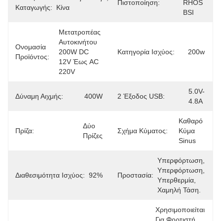
Πιστοποίηση:
RHOS 
Καταγωγής:
Κίνα
BSI
Μετατροπέας 
Αυτοκινήτου 
Ονομασία
200W DC 
Κατηγορία Ισχύος:
200w
Προϊόντος:
12V Έως AC 
220V
5.0V-
Δύναμη Αιχμής:
400W
2 Έξοδος USB:
4.8A
Καθαρό 
Δύο 
Πρίζα:
Σχήμα Κύματος:
Κύμα 
Πρίζες
Sinus
Υπερφόρτωση, 
Υπερφόρτωση, 
Διαθεσιμότητα Ισχύος:
92%
Προστασία:
Υπερθερμία, 
Χαμηλή Τάση.
Χρησιμοποιείται 
Για Φορτιστή 