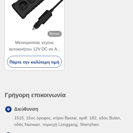
Βίντεο
Μετατροπέας ισχύος
αυτοκινήτου 12V DC σε AC
110V 220V με USB και
Πάρτε την καλύτερη τιμή
τύπου C
Γρήγορη επικοινωνία
Διεύθυνση
1515, 15ος όροφος, κτίριο Baotai, αριθ. 182, οδός Bulan,
οδός Nanwan, περιοχή Longgang, Shenzhen.