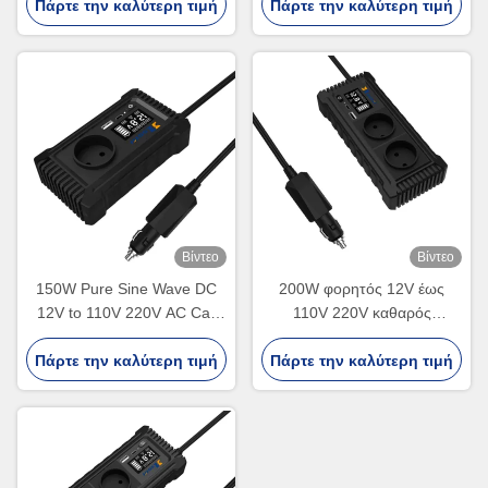
Πάρτε την καλύτερη τιμή
αναπτήρα μετατροπέα
Πάρτε την καλύτερη τιμή
Socket 150W Pure Sine
ισχύος προσαρμοσμένο
Wave Electric Car Power
Inverter Dual Sockets
Βίντεο
Βίντεο
150W Pure Sine Wave DC
200W φορητός 12V έως
12V to 110V 220V AC Car
110V 220V καθαρός
Charger Converter Adapter
μετατροπέας ισχύος
Dual USB Off Grid 200W Car
Πάρτε την καλύτερη τιμή
Πάρτε την καλύτερη τιμή
αυτοκινήτου
Power Inverter