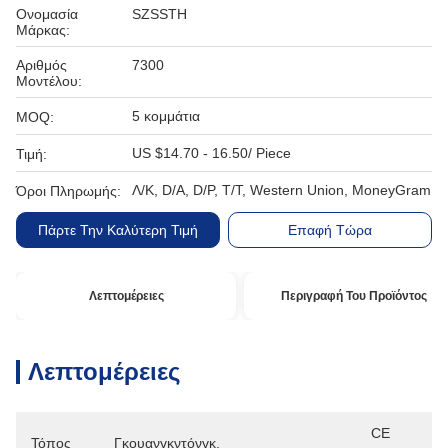
Ονομασία
SZSSTH
Μάρκας:
Αριθμός
7300
Μοντέλου:
5 κομμάτια
MOQ:
US $14.70 - 16.50/ Piece
Τιμή:
Λ/Κ, D/A, D/P, T/T, Western Union, MoneyGram
Όροι Πληρωμής:
Πάρτε Την Καλύτερη Τιμή
Επαφή Τώρα
Λεπτομέρειες
Περιγραφή Του Προϊόντος
Λεπτομέρειες
CE 
Τόπος
Γκουανγκντόνγκ, 