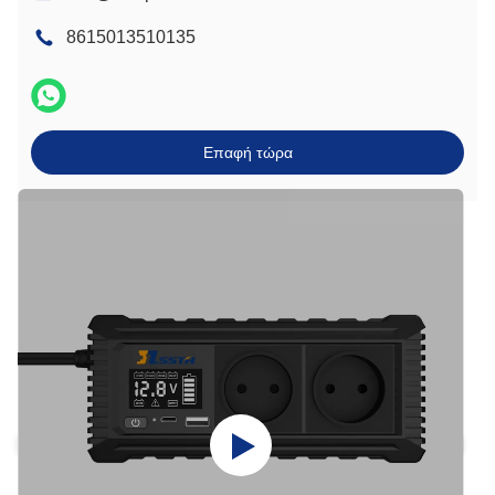
8615013510135
Επαφή τώρα