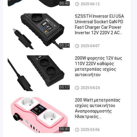
Power Inverter
αναστροφέας αυτοκινήτων
00:40
2025-06-12
SZSSTH Inversor EU USA
Universal Socket GaN PD
Fast Charger Car Power
Inverter 12V 220V 2 AC
Outlets USB 150W Car
Inverter
αναστροφέας αυτοκινήτων
00:24
2025-04-07
200W φορητός 12V έως
110V 220V καθαρός
μετατροπέας ισχύος
αυτοκινήτου
αναστροφέας αυτοκινήτων
00:17
2025-04-24
200 Watt μετατροπέας
ισχύος αυτοκινήτου
Αναπροσαρμοστής
Ηλεκτρικός
μετατροπέας ισχύος για
πολυλειτουργία
αναστροφέας αυτοκινήτων
00:41
2025-03-06
φορτηγών