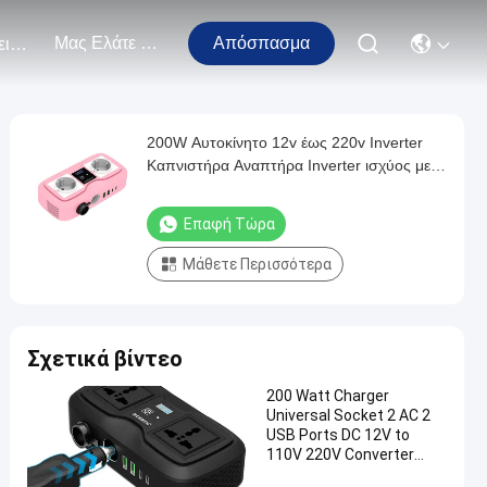
Μας Ελάτε Σε Επαφή Με
Απόσπασμα
Εκδηλώσεις
200W Αυτοκίνητο 12v έως 220v Inverter
Καπνιστήρα Αναπτήρα Inverter ισχύος με 2
θύρα φορτιστή USB
Επαφή Τώρα
Μάθετε Περισσότερα
Σχετικά βίντεο
200 Watt Charger
Universal Socket 2 AC 2
USB Ports DC 12V to
110V 220V Converter
200W GaN PD Fast Car