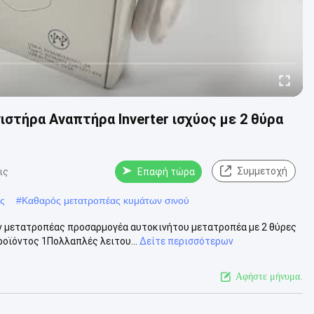
ιστήρα Αναπτήρα Inverter ισχύος με 2 θύρα
Συμμετοχή
ις
Επαφή τώρα
ς
#
Καθαρός μετατροπέας κυμάτων σινού
 μετατροπέας προσαρμογέα αυτοκινήτου μετατροπέα με 2 θύρες
οϊόντος 1Πολλαπλές λειτου...
Δείτε περισσότερων
Αφήστε μήνυμα.