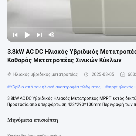
3.8kW AC DC Ηλιακός Υβριδικός Μετατροπέα
Καθαρός Μετατροπέας Σινικών Κύκλων
Ηλιακός υβριδικός μετατροπέας
2025-03-05
603
#
Υβρίδιο από τον ηλιακό αναστροφέα πλέγματος
#
mppt ηλιακός 
3.8kW AC DC Υβριδικός Ηλιακός Μετατροπέας MPPT εκτός δικτ
Προστασία από υπερφόρτωση 423*290*100mm Περιγραφή των προ
Μηνύματα επισκέπτη
Κανένα δημόσιο σχόλιο ακόμα