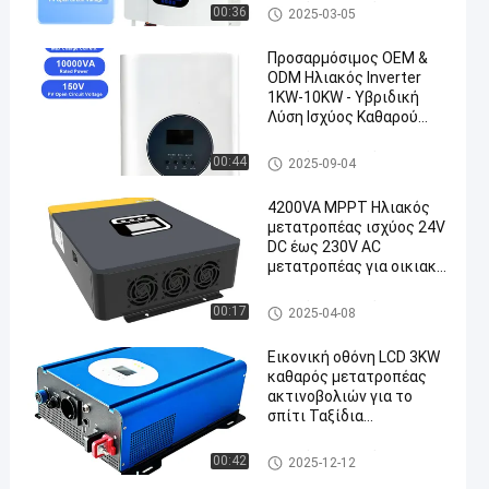
Ηλιακός υβριδικός μετατροπ
00:36
2025-03-05
έας
Προσαρμόσιμος OEM &
ODM Ηλιακός Inverter
1KW-10KW - Υβριδική
Λύση Ισχύος Καθαρού
Ημιτόνου
Ηλιακός υβριδικός μετατροπ
00:44
2025-09-04
έας
4200VA MPPT Ηλιακός
μετατροπέας ισχύος 24V
DC έως 230V AC
μετατροπέας για οικιακό
σύστημα
Ηλιακός υβριδικός μετατροπ
00:17
2025-04-08
έας
Εικονική οθόνη LCD 3KW
καθαρός μετατροπέας
ακτινοβολιών για το
σπίτι Ταξίδια
Κατασκηνώσεις Περιοχή
θερμοκρασίας -10C- 45C
Ηλιακός υβριδικός μετατροπ
00:42
2025-12-12
έας