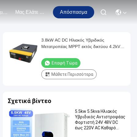
Μας Ελάτε Σε Επαφή Με
Απόσπασμα
Εκδηλώσεις
3.8kW AC DC Ηλιακός Υβριδικός
Μετατροπέας MPPT εκτός δικτύου 4.2kVA
24V 220V Καθαρός Μετατροπέας Σινικών
Κύκλων
Επαφή Τώρα
Μάθετε Περισσότερα
Σχετικά βίντεο
5.5kw 5.5kva Ηλιακός
Υβριδικός Αντιστροφέας
Φορτιστή 24V 48V DC
έως 220V AC Καθαρό
Σινικό Κύμα