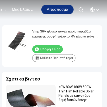
Μας Ελάτε Σε Επαφή Με
Απόσπασμα
Εκδηλώσεις
Vmp 36V ηλιακό πάνελ πλοίο καραβάνι
κάμπινγκ οροφή ευέλικτο RV ηλιακό πάνελ
100w-400w
Επαφή Τώρα
Μάθετε Περισσότερα
Σχετικά βίντεο
40W 80W 160W 500W
Thin Film Rollable Solar
Panels με καινοτόμο
δομή διασύνδεσης
ηλιακών κυψελών