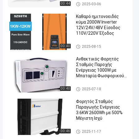
Flexible Solar Panel
00:44
2025-03-06
Καθαρό ημιτονοειδές
κύμα 2000W Inverter
12V/24V/48V Είσοδος
110V/220V Έξοδος
Pure Sine Wave Power Inverter
00:40
2025-08-15
Ανθεκτικός Φορητός
Σταθμός Παροχής
Ενέργειας 1000W με
Μπαταρία Φωσφορικού
Σιδήρου Λιθίου
Φορητός σταθμός παραγωγή
00:40
2025-07-18
ς ηλεκτρικού ρεύματος
Φορητός Σταθμός
Παραγωγής Ενέργειας
3.6KW 2600Wh με 500%
Μέγιστη Ισχύ
Φορητός σταθμός παραγωγή
00:46
2025-11-17
ς ηλεκτρικού ρεύματος