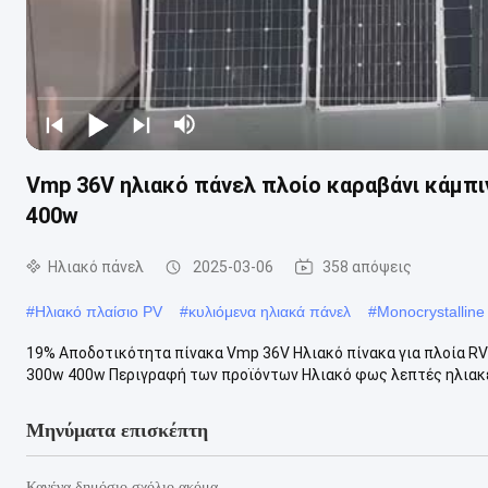
Vmp 36V ηλιακό πάνελ πλοίο καραβάνι κάμπι
400w
Ηλιακό πάνελ
2025-03-06
358 απόψεις
#
Ηλιακό πλαίσιο PV
#
κυλιόμενα ηλιακά πάνελ
#
Monocrystalline
19% Αποδοτικότητα πίνακα Vmp 36V Ηλιακό πίνακα για πλοία R
300w 400w Περιγραφή των προϊόντων Ηλιακό φως λεπτές ηλιακές
Μηνύματα επισκέπτη
Κανένα δημόσιο σχόλιο ακόμα