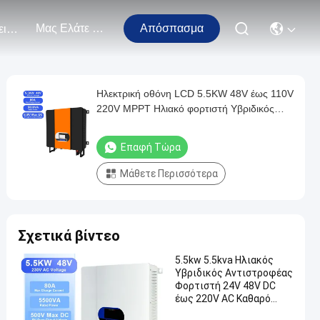
Μας Ελάτε Σε Επαφή Με
Απόσπασμα
Εκδηλώσεις
Ηλεκτρική οθόνη LCD 5.5KW 48V έως 110V
220V MPPT Ηλιακό φορτιστή Υβριδικός
μετατροπέας με τάση AC 230VAC
Επαφή Τώρα
Μάθετε Περισσότερα
Σχετικά βίντεο
5.5kw 5.5kva Ηλιακός
Υβριδικός Αντιστροφέας
Φορτιστή 24V 48V DC
έως 220V AC Καθαρό
Σινικό Κύμα