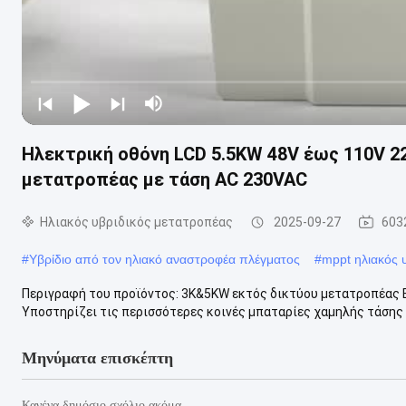
Ηλεκτρική οθόνη LCD 5.5KW 48V έως 110V 2
μετατροπέας με τάση AC 230VAC
Ηλιακός υβριδικός μετατροπέας
2025-09-27
603
#
Υβρίδιο από τον ηλιακό αναστροφέα πλέγματος
#
mppt ηλιακός 
Περιγραφή του προϊόντος: 3K&5KW εκτός δικτύου μετατροπέας 
Υποστηρίζει τις περισσότερες κοινές μπαταρίες χαμηλής τάσης (π
Μηνύματα επισκέπτη
Κανένα δημόσιο σχόλιο ακόμα