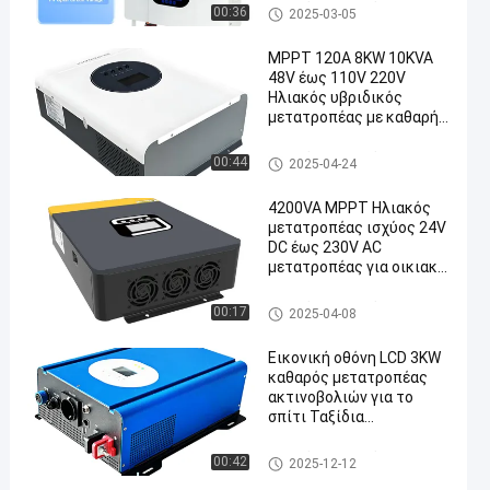
Ηλιακός υβριδικός μετατροπ
00:36
2025-03-05
έας
MPPT 120A 8KW 10KVA
48V έως 110V 220V
Ηλιακός υβριδικός
μετατροπέας με καθαρή
έξοδο κυμάτων sinus και
όλα σε ένα σχέδιο
Ηλιακός υβριδικός μετατροπ
00:44
2025-04-24
έας
4200VA MPPT Ηλιακός
μετατροπέας ισχύος 24V
DC έως 230V AC
μετατροπέας για οικιακό
σύστημα
Ηλιακός υβριδικός μετατροπ
00:17
2025-04-08
έας
Εικονική οθόνη LCD 3KW
καθαρός μετατροπέας
ακτινοβολιών για το
σπίτι Ταξίδια
Κατασκηνώσεις Περιοχή
θερμοκρασίας -10C- 45C
Ηλιακός υβριδικός μετατροπ
00:42
2025-12-12
έας