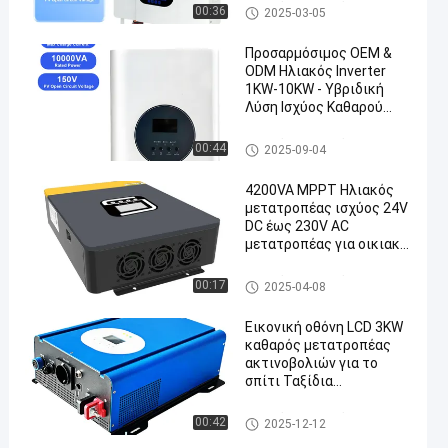
Ηλιακός υβριδικός μετατροπ
00:36
2025-03-05
έας
Προσαρμόσιμος OEM &
ODM Ηλιακός Inverter
1KW-10KW - Υβριδική
Λύση Ισχύος Καθαρού
Ημιτόνου
Ηλιακός υβριδικός μετατροπ
00:44
2025-09-04
έας
4200VA MPPT Ηλιακός
μετατροπέας ισχύος 24V
DC έως 230V AC
μετατροπέας για οικιακό
σύστημα
Ηλιακός υβριδικός μετατροπ
00:17
2025-04-08
έας
Εικονική οθόνη LCD 3KW
καθαρός μετατροπέας
ακτινοβολιών για το
σπίτι Ταξίδια
Κατασκηνώσεις Περιοχή
θερμοκρασίας -10C- 45C
Ηλιακός υβριδικός μετατροπ
00:42
2025-12-12
έας