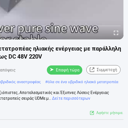
ετατροπέας ηλιακής ενέργειας με παράλληλη
έως DC 48V 220V
Συμμετοχή
 απόψεις
Επαφή τώρα
υβριδικός αναστροφέας
#
όλα σε ένα υβριδικό ηλιακό μετατροπέα
ξιόπιστες, Αποτελεσματικές και Έξυπνες Λύσεις Ενέργειας
τατροπείς σειράς UDΜε μ...
Δείτε περισσότερων
Αφήστε μήνυμα.