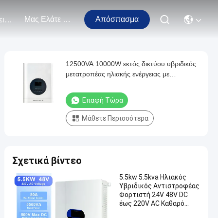
Μας Ελάτε Σε Επαφή Με
Απόσπασμα
Εκδηλώσεις
12500VA 10000W εκτός δικτύου υβριδικός
μετατροπέας ηλιακής ενέργειας με
παράλληλη λειτουργία και καθαρό κύμα
sinus 10KW AC έως DC 48V 220V
Επαφή Τώρα
Μάθετε Περισσότερα
Σχετικά βίντεο
5.5kw 5.5kva Ηλιακός
Υβριδικός Αντιστροφέας
Φορτιστή 24V 48V DC
έως 220V AC Καθαρό
Σινικό Κύμα