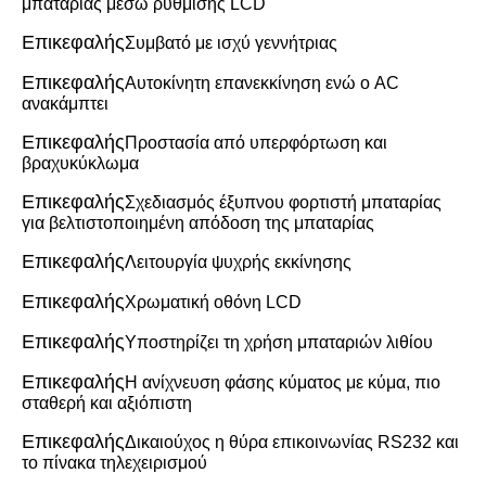
μπαταρίας μέσω ρύθμισης LCD
Επικεφαλής
Συμβατό με ισχύ γεννήτριας
Επικεφαλής
Αυτοκίνητη επανεκκίνηση ενώ ο AC 
ανακάμπτει
Επικεφαλής
Προστασία από υπερφόρτωση και 
βραχυκύκλωμα
Επικεφαλής
Σχεδιασμός έξυπνου φορτιστή μπαταρίας 
για βελτιστοποιημένη απόδοση της μπαταρίας
Επικεφαλής
Λειτουργία ψυχρής εκκίνησης
Επικεφαλής
Χρωματική οθόνη LCD
Επικεφαλής
Υποστηρίζει τη χρήση μπαταριών λιθίου
Επικεφαλής
Η ανίχνευση φάσης κύματος με κύμα, πιο 
σταθερή και αξιόπιστη
Επικεφαλής
Δικαιούχος η θύρα επικοινωνίας RS232 και 
το πίνακα τηλεχειρισμού