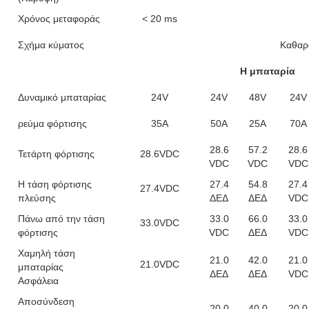
Χρόνος μεταφοράς
< 20 ms
Σχήμα κύματος
Καθαρ
Η μπαταρία
Δυναμικό μπαταρίας
24V
24V
48V
24V
ρεύμα φόρτισης
35Α
50Α
25Α
70A
28.6
57.2
28.6
Τετάρτη φόρτισης
28.6VDC
VDC
VDC
VDC
Η τάση φόρτισης
27.4
54.8
27.4
27.4VDC
πλεύσης
ΔΕΔ
ΔΕΔ
VDC
Πάνω από την τάση
33.0
66.0
33.0
33.0VDC
φόρτισης
VDC
ΔΕΔ
VDC
Χαμηλή τάση
21.0
42.0
21.0
21.0VDC
μπαταρίας
ΔΕΔ
ΔΕΔ
VDC
Ασφάλεια
Αποσύνδεση
20.0
40.0
20.0