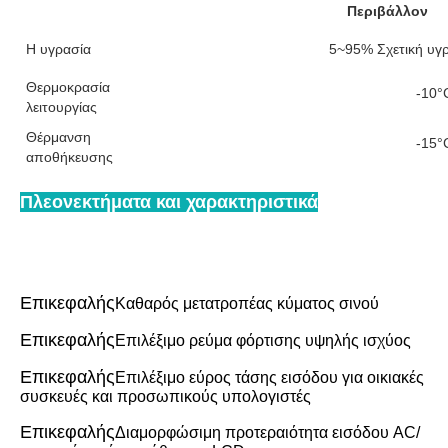
Περιβάλλον
Η υγρασία
5~95% Σχετική υγ
Θερμοκρασία
-10°
λειτουργίας
Θέρμανση
-15°
αποθήκευσης
Πλεονεκτήματα και χαρακτηριστικά
Επικεφαλής
Καθαρός μετατροπέας κύματος σινού
Επικεφαλής
Επιλέξιμο ρεύμα φόρτισης υψηλής ισχύος
Επικεφαλής
Επιλέξιμο εύρος τάσης εισόδου για οικιακές 
συσκευές και προσωπικούς υπολογιστές
Επικεφαλής
Διαμορφώσιμη προτεραιότητα εισόδου AC/