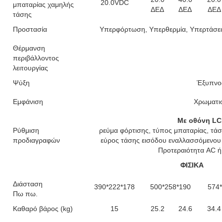
20.0VDC
μπαταρίας χαμηλής
ΔΕΔ
ΔΕΔ
ΔΕΔ
τάσης
Προστασία
Υπερφόρτωση, Υπερθερμία, Υπερτάσει
Θέρμανση
περιβάλλοντος
λειτουργίας
Ψύξη
Έξυπνος
Εμφάνιση
Χρωματι
Με οθόνη LC
Ρύθμιση
ρεύμα φόρτισης, τύπος μπαταρίας, τάσ
προδιαγραφών
εύρος τάσης εισόδου εναλλασσόμενου 
Προτεραιότητα AC ή
ΦΙΣΙΚΑ
Διάσταση
390*222*178
500*258*190
574
Πω πω.
Καθαρό βάρος (kg)
15
25.2
24.6
34.4