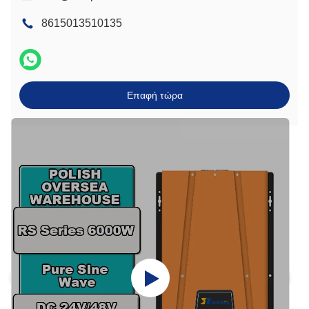
8615013510135
Επαφή τώρα