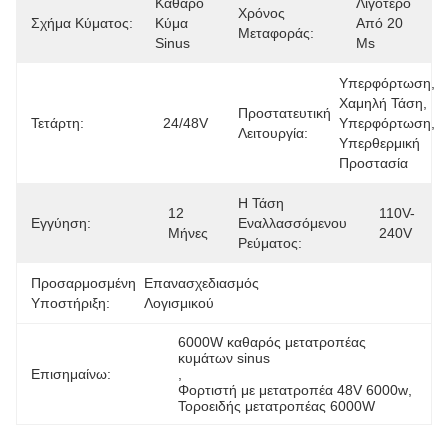
Καθαρό 
Λιγότερο 
Χρόνος
Σχήμα Κύματος:
Κύμα 
Από 20 
Μεταφοράς:
Sinus
Ms
Υπερφόρτωση, 
Χαμηλή Τάση, 
Προστατευτική
Τετάρτη:
24/48V
Υπερφόρτωση, 
Λειτουργία:
Υπερθερμική 
Προστασία
Η Τάση
12 
110V-
Εγγύηση:
Εναλλασσόμενου
Μήνες
240V
Ρεύματος:
Προσαρμοσμένη
Επανασχεδιασμός 
Υποστήριξη:
Λογισμικού
6000W καθαρός μετατροπέας 
κυμάτων sinus
Επισημαίνω:
, 
Φορτιστή με μετατροπέα 48V 6000w
, 
Τοροειδής μετατροπέας 6000W