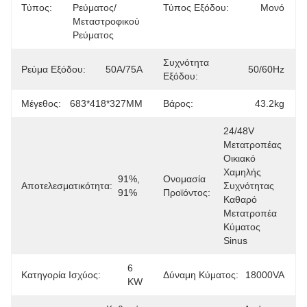
Τύπος:
Ρεύματος/
Τύπος Εξόδου:
Μονό
Μεταστροφικού 
Ρεύματος
Συχνότητα
Ρεύμα Εξόδου:
50Α/75Α
50/60Hz
Εξόδου:
Μέγεθος:
683*418*327MM
Βάρος:
43.2kg
24/48V 
Μετατροπέας 
Οικιακό 
Χαμηλής 
91%, 
Ονομασία
Αποτελεσματικότητα:
Συχνότητας 
91%
Προϊόντος:
Καθαρό 
Μετατροπέα 
Κύματος 
Sinus
6 
Κατηγορία Ισχύος:
Δύναμη Κύματος:
18000VA
KW