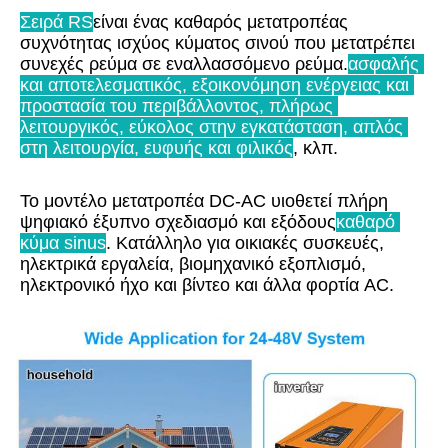
Σειρά RS
είναι ένας καθαρός μετατροπέας 
συχνότητας ισχύος κύματος σινού που μετατρέπει 
συνεχές ρεύμα σε εναλλασσόμενο ρεύμα.
ασφαλής 
και αποτελεσματικός, εξοικονόμηση ενέργειας και 
προστασία του περιβάλλοντος, πλήρως 
λειτουργικός, εύκολος στην εγκατάσταση, απλός 
στη λειτουργία, ευφυής και φιλικός
, κλπ.
Το μοντέλο μετατροπέα DC-AC υιοθετεί πλήρη 
ψηφιακό έξυπνο σχεδιασμό και εξόδους
καθαρό 
κύμα sinus
. Κατάλληλο για οικιακές συσκευές, 
ηλεκτρικά εργαλεία, βιομηχανικό εξοπλισμό, 
ηλεκτρονικό ήχο και βίντεο και άλλα φορτία AC.