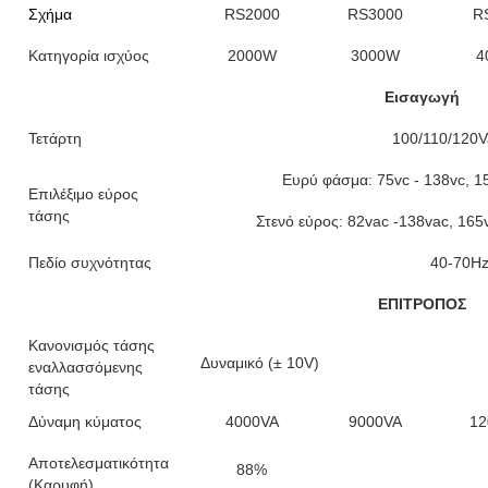
Σχήμα
RS2000
RS3000
R
Κατηγορία ισχύος
2000W
3000W
4
Εισαγωγή
Τετάρτη
100/110/120V
Ευρύ φάσμα: 75vc - 138vc, 15
Επιλέξιμο εύρος
τάσης
Στενό εύρος: 82vac -138vac, 165
Πεδίο συχνότητας
40-70Hz
ΕΠΙΤΡΟΠΟΣ
Κανονισμός τάσης
Δυναμικό (± 10V)
εναλλασσόμενης
τάσης
Δύναμη κύματος
4000VA
9000VA
12
Αποτελεσματικότητα
88%
(Καρυφή)