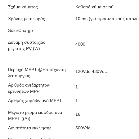
Σχήμα κύματος
Καθαρό κύμα σινού
Χρόνος μεταφοράς
10 ms (για προσωπικούς υπολογι
SolerCharge
Δύναμη συστοιχίας
4000
μέγιστης.PV (W)
Περιοχή MPPT @Επιτάχυνση
120Vdc-430Vdc
λειτουργίας
Αριθμός ανεξάρτητων
1
ερευνητών MPP
Αριθμός χορδών ανά MPPT
1
Μέγιστο ρεύμα εισόδου ανά
16
MPPT ((A))
Δυνατότητα εκκίνησης
500Vdc