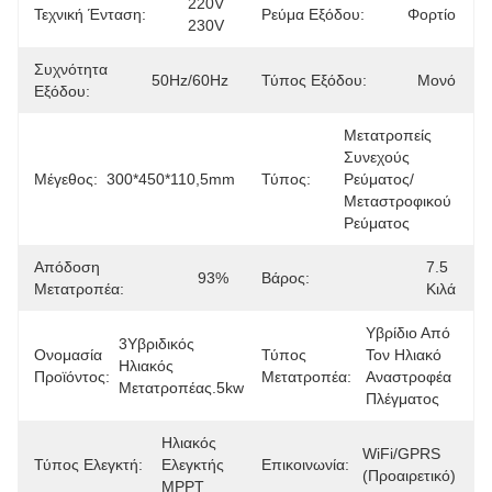
220V 
Τεχνική Ένταση:
Ρεύμα Εξόδου:
Φορτίο
230V
Συχνότητα
50Hz/60Hz
Τύπος Εξόδου:
Μονό
Εξόδου:
Μετατροπείς 
Συνεχούς 
Μέγεθος:
300*450*110,5mm
Τύπος:
Ρεύματος/
Μεταστροφικού 
Ρεύματος
Απόδοση
7.5 
93%
Βάρος:
Μετατροπέα:
Κιλά
Υβρίδιο Από 
3Υβριδικός 
Ονομασία
Τύπος
Τον Ηλιακό 
Ηλιακός 
Προϊόντος:
Μετατροπέα:
Αναστροφέα 
Μετατροπέας.5kw
Πλέγματος
Ηλιακός 
WiFi/GPRS 
Τύπος Ελεγκτή:
Ελεγκτής 
Επικοινωνία:
(προαιρετικό)
MPPT