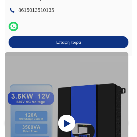
8615013510135
Επαφή τώρα