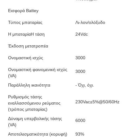
Εισφορά Battey
Τύπος μπαταρίας
Λι-λον/ολόξυδο
Η μπαταρίαΗ τάση
24Vdc
Έκδοση μετατροπέα
Ονομαστική ισχύς
3000
Ονομαστική φαινομενική ισχύς
3000
(VA)
Παράλληλη ικανότητα
- Όχι, όχι.
Ρυθμισμός τάσης
230Vac±5%@50/60Hz
εναλλασσόμενου ρεύματος
(τρόπος μπαταρίας)
Δύναμη υπερβολικής τάσης
6000
(VA)
Αποτελεσματικότητα (κορυφή)
93%