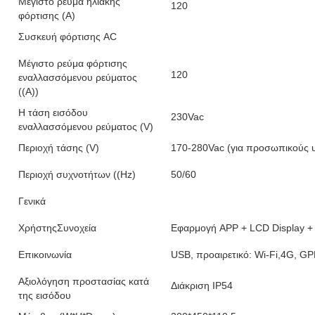
Μέγιστο ρεύμα ηλιακής
120
φόρτισης (A)
Συσκευή φόρτισης AC
Μέγιστο ρεύμα φόρτισης
120
εναλλασσόμενου ρεύματος
((A))
Η τάση εισόδου
230Vac
εναλλασσόμενου ρεύματος (V)
Περιοχή τάσης (V)
170-280Vac (για προσωπικούς υπ
Περιοχή συχνοτήτων ((Hz)
50/60
Γενικά
ΧρήστηςΣυνοχεία
Εφαρμογή APP + LCD Display +
Επικοινωνία
USB, προαιρετικό: Wi-Fi,4G, G
Αξιολόγηση προστασίας κατά
Διάκριση IP54
της εισόδου