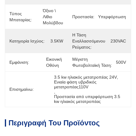
Όξινο \ 
Τύπος
Λίθιο 
Προστασία:
Υπερφόρτωση
Μπαταρίας:
Μολύβδου
Η Τάση
Κατηγορία Ισχύος:
3.5KW
Εναλλασσόμενου
230VAC
Ρεύματος:
Εικονική 
Μέγιστη
Εμφάνιση:
500V
Οθόνη
Φωτοβολταϊκή Τάση:
3.5 kw ηλιακός μετατροπέας 24V
, 
Ενιαία φάση υβριδικός 
μετατροπέας110V
Επισημαίνω:
, 
Προστασία από υπερφόρτωση 3.5 
kw ηλιακός μετατροπέας
Περιγραφή Του Προϊόντος