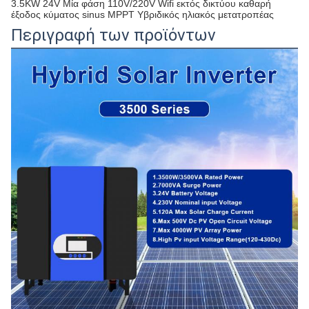
3.5KW 24V Μία φάση 110V/220V Wifi εκτός δικτύου καθαρή
έξοδος κύματος sinus MPPT Υβριδικός ηλιακός μετατροπέας
Περιγραφή των προϊόντων