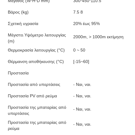
Μέγεθος (W*H*D mm)
300*450*110.5
Βάρος (kg)
7.5 8
Σχετική υγρασία
20% έως 95%
Μέγιστο.Υψόμετρο λειτουργίας
2000m, > 1000m εκτίμηση
(m)
Θερμοκρασία λειτουργίας (°C)
0 ~ 50
Θέρμανση αποθήκευσης (°C)
[-15~60]
Προστασία
Προστασία από υπερτάσεις
- Ναι, ναι.
Προστασία PV από ρεύμα
- Ναι, ναι.
Προστασία της μπαταρίας από
- Ναι, ναι.
υπερτάσεις
Προστασία της μπαταρίας από
- Ναι, ναι.
ρεύμα