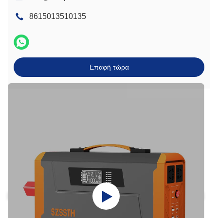
8615013510135
Επαφή τώρα