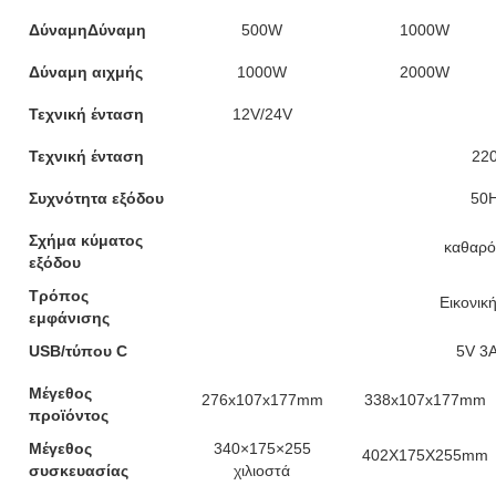
ΔύναμηΔύναμη
500W
1000W
Δύναμη αιχμής
1000W
2000W
Τεχνική ένταση
12V/24V
Τεχνική ένταση
22
Συχνότητα εξόδου
50
Σχήμα κύματος
καθαρό
εξόδου
Τρόπος
Εικονικ
εμφάνισης
USB/τύπου C
5V 3
Μέγεθος
276x107x177mm
338x107x177mm
προϊόντος
Μέγεθος
340×175×255
402X175X255mm
συσκευασίας
χιλιοστά