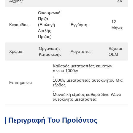
Αιχμής:
3A
Οικουμενική 
Πρίζα 
12 
Κεραμίδας:
(επιλογή 
Εγγύηση:
Μήνες
Διπλής 
Πρίζας)
Οργανωτής 
Δέχεται 
Χρώμα:
Λογότυπο:
Κατασκευής
OEM
Καθαρός μετατροπέας κυμάτων 
σινίου 1000w
, 
1000w μετατροπέας αυτοκινήτου Μία 
Επισημαίνω:
έξοδος
, 
Μοναδική έξοδος καθαρό Sine Wave 
αυτοκινητό μετατροπέα
Περιγραφή Του Προϊόντος