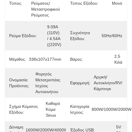
Τύπος:
Ρεύματος/
Τύπος Εξόδου:
Μονό
Μεταστροφικού 
Ρεύματος
9.09A 
(110V) 
Συχνότητα
Ρεύμα Εξόδου:
50Hz/60Hz
/ 4.54A 
Εξόδου:
((220V)
2,5 
Μέγεθος:
338x107x177mm
Βάρος:
Κιλά
Φορητός 
Αρχική/
Ονομασία
Μετατροπέας 
Εφαρμογή:
Αυτοκίνητο/RV/
Προϊόντος:
Ισχύος 
Κάμπινγκ
Αυτοκινήτου
Καθαρό 
Σχήμα Κύματος
Κατηγορία
Κύμα 
800W/1000W/2000W
Εξόδου:
Ισχύος:
Sinus
Δύναμη
5V 
1600W/2000W/4000W
Έξοδος USB: