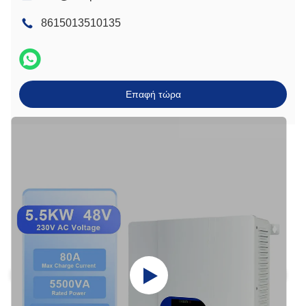
8615013510135
Επαφή τώρα