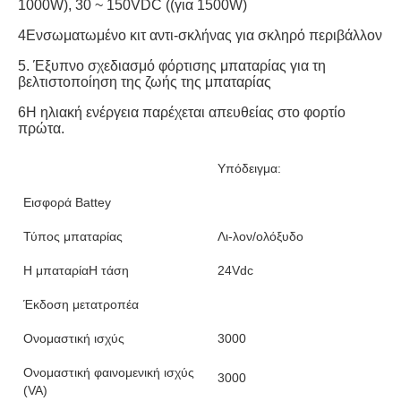
1000W), 30 ~ 150VDC ((για 1500W)
4Ενσωματωμένο κιτ αντι-σκλήνας για σκληρό περιβάλλον
5. Έξυπνο σχεδιασμό φόρτισης μπαταρίας για τη 
βελτιστοποίηση της ζωής της μπαταρίας
6Η ηλιακή ενέργεια παρέχεται απευθείας στο φορτίο 
πρώτα.
Υπόδειγμα:
Εισφορά Battey
Τύπος μπαταρίας
Λι-λον/ολόξυδο
Η μπαταρίαΗ τάση
24Vdc
Έκδοση μετατροπέα
Ονομαστική ισχύς
3000
Ονομαστική φαινομενική ισχύς
3000
(VA)