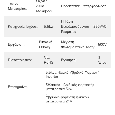
Όξινο \ 
Τύπος
Λίθιο 
Προστασία:
Υπερφόρτωση
Μπαταρίας:
Μολύβδου
Η Τάση
Κατηγορία Ισχύος:
5.5kw
Εναλλασσόμενου
230VAC
Ρεύματος:
Εικονική 
Μέγιστη
Εμφάνιση:
500V
Οθόνη
Φωτοβολταϊκή Τάση:
CE, 
1 
Πιστοποιητικό:
Εγγύηση:
RoHS
Έτος
5.5kva Ηλιακό Υβριδικό Φορτιστή 
Inverter
, 
5Ηλιακός υβριδικός φορτιστής 
Επισημαίνω:
μετατροπέα.5kw
, 
Υβριδικό φορτιστή ηλιακού 
μετατροπέα 24V