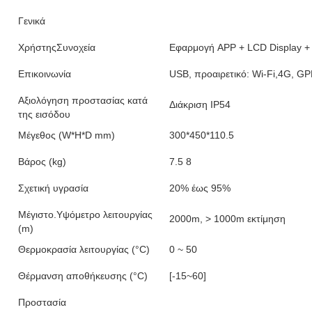
Γενικά
ΧρήστηςΣυνοχεία
Εφαρμογή APP + LCD Display +
Επικοινωνία
USB, προαιρετικό: Wi-Fi,4G, G
Αξιολόγηση προστασίας κατά
Διάκριση IP54
της εισόδου
Μέγεθος (W*H*D mm)
300*450*110.5
Βάρος (kg)
7.5 8
Σχετική υγρασία
20% έως 95%
Μέγιστο.Υψόμετρο λειτουργίας
2000m, > 1000m εκτίμηση
(m)
Θερμοκρασία λειτουργίας (°C)
0 ~ 50
Θέρμανση αποθήκευσης (°C)
[-15~60]
Προστασία