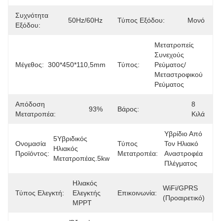
Συχνότητα
50Hz/60Hz
Τύπος Εξόδου:
Μονό
Εξόδου:
Μετατροπείς 
Συνεχούς 
Μέγεθος:
300*450*110,5mm
Τύπος:
Ρεύματος/
Μεταστροφικού 
Ρεύματος
Απόδοση
8 
93%
Βάρος:
Μετατροπέα:
Κιλά
Υβρίδιο Από 
5Υβριδικός 
Ονομασία
Τύπος
Τον Ηλιακό 
Ηλιακός 
Προϊόντος:
Μετατροπέα:
Αναστροφέα 
Μετατροπέας.5kw
Πλέγματος
Ηλιακός 
WiFi/GPRS 
Τύπος Ελεγκτή:
Ελεγκτής 
Επικοινωνία:
(προαιρετικό)
MPPT