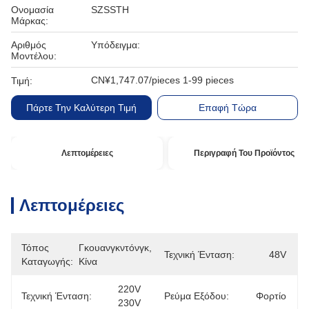
Ονομασία
SZSSTH
Μάρκας:
Αριθμός
Υπόδειγμα:
Μοντέλου:
CN¥1,747.07/pieces 1-99 pieces
Τιμή:
Πάρτε Την Καλύτερη Τιμή
Επαφή Τώρα
Λεπτομέρειες
Περιγραφή Του Προϊόντος
Λεπτομέρειες
Τόπος
Γκουανγκντόνγκ, 
Τεχνική Ένταση:
48V
Καταγωγής:
Κίνα
220V 
Τεχνική Ένταση:
Ρεύμα Εξόδου:
Φορτίο
230V