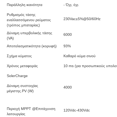
Παράλληλη ικανότητα
- Όχι, όχι.
Ρυθμισμός τάσης
230Vac±5%@50/60Hz
εναλλασσόμενου ρεύματος
(τρόπος μπαταρίας)
Δύναμη υπερβολικής τάσης
6000
(VA)
Αποτελεσματικότητα (κορυφή)
93%
Σχήμα κύματος
Καθαρό κύμα σινού
Χρόνος μεταφοράς
10 ms (για προσωπικούς υπολογι
SolerCharge
Δύναμη συστοιχίας
4000
μέγιστης.PV (W)
Περιοχή MPPT @Επιτάχυνση
120Vdc-430Vdc
λειτουργίας