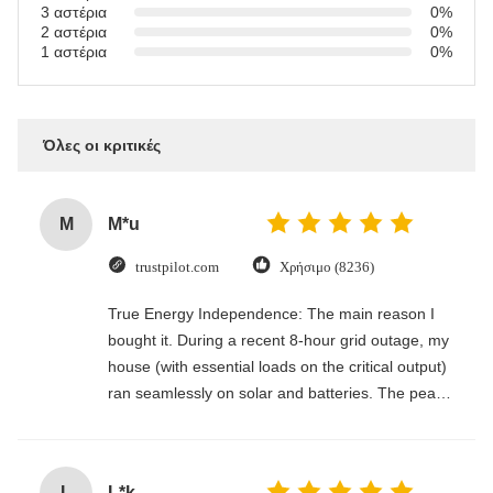
3 αστέρια
0%
2 αστέρια
0%
1 αστέρια
0%
Όλες οι κριτικές
M
M*u
trustpilot.com
Χρήσιμο (8236)
True Energy Independence: The main reason I
bought it. During a recent 8-hour grid outage, my
house (with essential loads on the critical output)
ran seamlessly on solar and batteries. The peace
of mind is incredible.
L
L*k