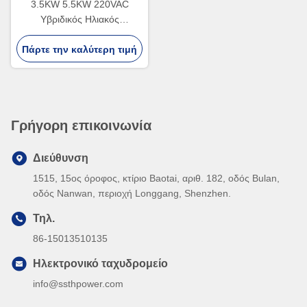
3.5KW 5.5KW 220VAC
Υβριδικός Ηλιακός
Μετατροπέας Εκτός Δικτύου
Ελεγκτής Φόρτισης Ηλιακής
Πάρτε την καλύτερη τιμή
Ενέργειας MPPT
Γρήγορη επικοινωνία
Διεύθυνση
1515, 15ος όροφος, κτίριο Baotai, αριθ. 182, οδός Bulan,
οδός Nanwan, περιοχή Longgang, Shenzhen.
Τηλ.
86-15013510135
Ηλεκτρονικό ταχυδρομείο
info@ssthpower.com