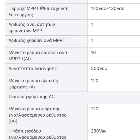
Περιοχή MPPT @Επιτάχυνση
120Vdc-430Vdc
λειτουργίας
Αριθμός ανεξάρτητων
1
ερευνητών MPP
Αριθμός χορδών ανά MPPT
1
Μέγιστο ρεύμα εισόδου ανά
16
MPPT ((A))
Δυνατότητα εκκίνησης
500Vdc
Μέγιστο ρεύμα ηλιακής
120
φόρτισης (A)
Συσκευή φόρτισης AC
Μέγιστο ρεύμα φόρτισης
120
εναλλασσόμενου ρεύματος
((A))
Η τάση εισόδου
230Vac
εναλλασσόμενου ρεύματος