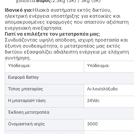
χιλιοστά.
Βάρος:
2.5kg (3K) / 3kg (5K)
Ιδανικό για:
Ηλιακά συστήματα εκτός δικτύου,
ηλεκτρική ενέργεια υποστήριξης για κατοικίες και
απομακρυσμένες εφαρμογές που απαιτούν αξιόπιστη
ενεργειακή ανεξαρτησία.
Γιατί να επιλέξετε τον μετατροπέα μας;
Συνδυάζοντας υψηλή απόδοση, ισχυρή προστασία και
έξυπνη συνδεσιμότητα, ο μετατροπέας μας εκτός
δικτύου εξασφαλίζει αδιάλειπτη ενέργεια με ελάχιστη
συντήρηση.
Υπόδειγμα:
Υπόδειγμα:
Εισφορά Battey
Τύπος μπαταρίας
Λι-λον/ολόξυδο
Η μπαταρίαΗ τάση
24Vdc
Έκδοση μετατροπέα
Ονομαστική ισχύς
3000