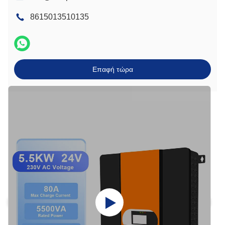
8615013510135
Επαφή τώρα