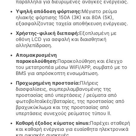
παράλληλα για διευρυμένες ανάγκες ενέργειας.
Υψηλή απόδοση φόρτισης:
Μέγιστο ρεύμα
ηλιακής φόρτισης 150A (3K) και 80A (5K),
εξασφαλίζοντας ταχεία αποθήκευση ενέργειας.
Χρήστης-φιλική διεπαφή:
Εξοπλισμένη με
οθόνη LCD για ασφαλή και διαισθητική
αλληλεπίδραση.
Απομακρυσμένη
παρακολούθηση:
Παρακολούθηση και έλεγχο
του μετατροπέα μέσω WiFi/APP, συμβατό με το
BMS για απρόσκοπτη ενσωμάτωση.
Προχωρημένη προστασία:
Πλήρεις
διασφαλίσεις, συμπεριλαμβανομένης της
προστασίας από υπερτάσεις / ρεύματα από
φωτοβολταϊκές/βαταρίες, της προστασίας από
βραχυκύκλωμα και της προστασίας από
υπερτάσεις συνεχούς ρεύματος τύπου II.
Καθαρή έξοδος κύματος sinus:
Παρέχει σταθερή
και καθαρή ενέργεια για ευαίσθητα ηλεκτρονικά
και οικιακές συσκευές.