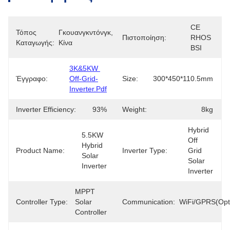
CE 
Τόπος
Γκουανγκντόνγκ, 
Πιστοποίηση:
RHOS 
Καταγωγής:
Κίνα
BSI
3K&5KW 
Έγγραφο:
Off-Grid-
Size:
300*450*110.5mm
Inverter.pdf
Inverter Efficiency:
93%
Weight:
8kg
Hybrid 
5.5KW 
Off 
Hybrid 
Product Name:
Inverter Type:
Grid 
Solar 
Solar 
Inverter
Inverter
MPPT 
Controller Type:
Solar 
Communication:
WiFi/GPRS(Opti
Controller