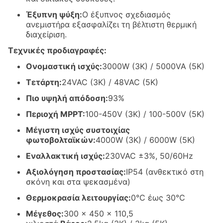
Έξυπνη ψύξη:
Ο έξυπνος σχεδιασμός
ανεμιστήρα εξασφαλίζει τη βέλτιστη θερμική
διαχείριση.
Τεχνικές προδιαγραφές:
Ονομαστική ισχύς:
3000W (3K) / 5000VA (5K)
Τετάρτη:
24VAC (3K) / 48VAC (5K)
Πιο υψηλή απόδοση:
93%
Περιοχή MPPT:
100-450V (3K) / 100-500V (5K)
Μέγιστη ισχύς συστοιχίας
φωτοβολταϊκών:
4000W (3K) / 6000W (5K)
Εναλλακτική ισχύς:
230VAC ±3%, 50/60Hz
Αξιολόγηση προστασίας:
IP54 (ανθεκτικό στη
σκόνη και στα ψεκασμένα)
Θερμοκρασία λειτουργίας:
0°C έως 30°C
Μέγεθος:
300 × 450 × 110,5