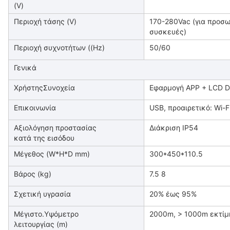
(V)
Περιοχή τάσης (V)
170-280Vac (για προσω
συσκευές)
Περιοχή συχνοτήτων ((Hz)
50/60
Γενικά
ΧρήστηςΣυνοχεία
Εφαρμογή APP + LCD Di
Επικοινωνία
USB, προαιρετικό: Wi-
Αξιολόγηση προστασίας
Διάκριση IP54
κατά της εισόδου
Μέγεθος (W*H*D mm)
300*450*110.5
Βάρος (kg)
7.5 8
Σχετική υγρασία
20% έως 95%
Μέγιστο.Υψόμετρο
2000m, > 1000m εκτίμ
λειτουργίας (m)