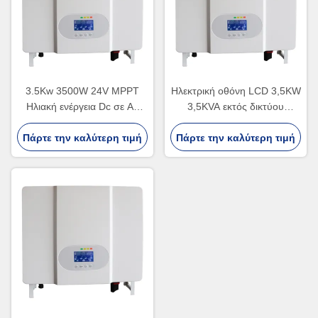
3.5Kw 3500W 24V MPPT
Ηλεκτρική οθόνη LCD 3,5KW
Ηλιακή ενέργεια Dc σε Ac
3,5KVA εκτός δικτύου
Καθαρό σύστημα ενέργειας
καθαρό κυματισμό κυμάτων
Πάρτε την καλύτερη τιμή
κυμάτων sinus Off Grid
ηλιακής ενέργειας Σύστημα
Πάρτε την καλύτερη τιμή
Υβριδικός ηλιακός
ενέργειας 3500w Υβριδικός
μετατροπέας
μετατροπέας ισχύος για το
σπίτι