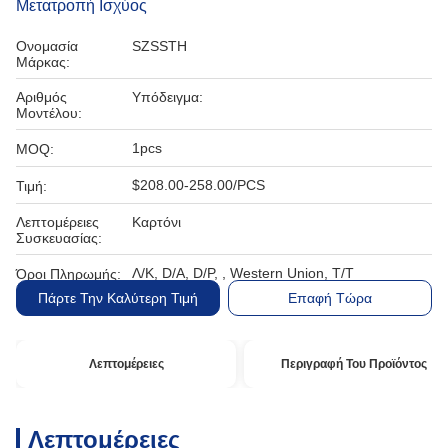
Μετατροπή Ισχύος
Ονομασία
SZSSTH
Μάρκας:
Αριθμός
Υπόδειγμα:
Μοντέλου:
1pcs
MOQ:
$208.00-258.00/PCS
Τιμή:
Λεπτομέρειες
Καρτόνι
Συσκευασίας:
Λ/Κ, D/A, D/P, , Western Union, T/T
Όροι Πληρωμής:
Πάρτε Την Καλύτερη Τιμή
Επαφή Τώρα
Λεπτομέρειες
Περιγραφή Του Προϊόντος
Λεπτομέρειες