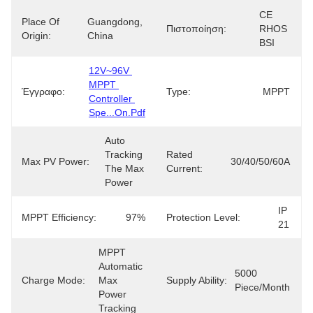
CE 
Place Of
Guangdong, 
Πιστοποίηση:
RHOS 
Origin:
China
BSI
12V~96V 
MPPT 
Έγγραφο:
Type:
MPPT
Controller 
Spe...on.pdf
Auto 
Tracking 
Rated
Max PV Power:
30/40/50/60A
The Max 
Current:
Power
IP 
MPPT Efficiency:
97%
Protection Level:
21
MPPT 
Automatic 
5000 
Charge Mode:
Max 
Supply Ability:
Piece/month
Power 
Tracking