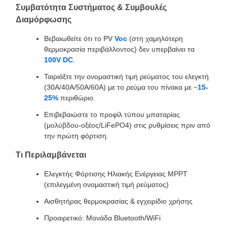
Συμβατότητα Συστήματος & Συμβουλές
Διαμόρφωσης
Βεβαιωθείτε ότι το PV
Voc
(στη χαμηλότερη
θερμοκρασία περιβάλλοντος) δεν υπερβαίνει τα
100V DC
.
Ταιριάξτε την ονομαστική τιμή ρεύματος του ελεγκτή
(30A/40A/50A/60A) με το ρεύμα του πίνακα με ~
15-
25%
περιθώριο.
Επιβεβαιώστε το προφίλ τύπου μπαταρίας
(μολύβδου-οξέος/LiFePO4) στις ρυθμίσεις πριν από
την πρώτη φόρτιση.
Τι Περιλαμβάνεται
Ελεγκτής Φόρτισης Ηλιακής Ενέργειας MPPT
(επιλεγμένη ονομαστική τιμή ρεύματος)
Αισθητήρας θερμοκρασίας & εγχειρίδιο χρήσης
Προαιρετικό: Μονάδα Bluetooth/WiFi