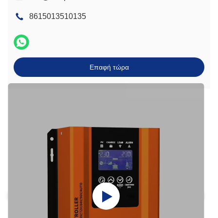
8615013510135
Επαφή τώρα