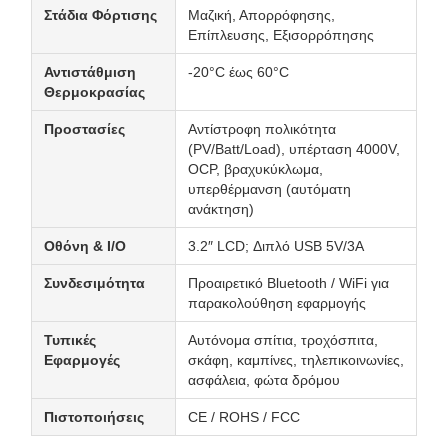
Στάδια Φόρτισης
Μαζική, Απορρόφησης,
Επίπλευσης, Εξισορρόπησης
Αντιστάθμιση
-20°C έως 60°C
Θερμοκρασίας
Προστασίες
Αντίστροφη πολικότητα
(PV/Batt/Load), υπέρταση 4000V,
OCP, βραχυκύκλωμα,
υπερθέρμανση (αυτόματη
ανάκτηση)
Οθόνη & I/O
3.2″ LCD; Διπλό USB 5V/3A
Συνδεσιμότητα
Προαιρετικό Bluetooth / WiFi για
παρακολούθηση εφαρμογής
Τυπικές
Αυτόνομα σπίτια, τροχόσπιτα,
Εφαρμογές
σκάφη, καμπίνες, τηλεπικοινωνίες,
ασφάλεια, φώτα δρόμου
Πιστοποιήσεις
CE / ROHS / FCC