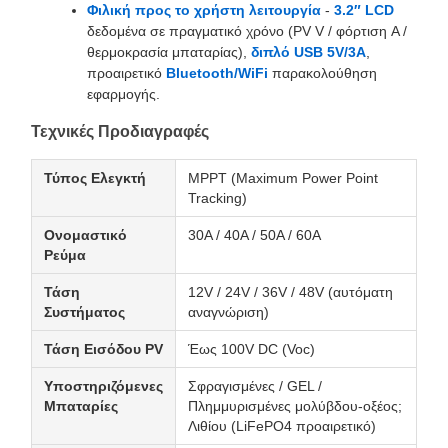
Φιλική προς το χρήστη λειτουργία
-
3.2″ LCD
δεδομένα σε πραγματικό χρόνο (PV V / φόρτιση A /
θερμοκρασία μπαταρίας),
διπλό USB 5V/3A
,
προαιρετικό
Bluetooth/WiFi
παρακολούθηση
εφαρμογής.
Τεχνικές Προδιαγραφές
Τύπος Ελεγκτή
MPPT (Maximum Power Point
Tracking)
Ονομαστικό
30A / 40A / 50A / 60A
Ρεύμα
Τάση
12V / 24V / 36V / 48V (αυτόματη
Συστήματος
αναγνώριση)
Τάση Εισόδου PV
Έως 100V DC (Voc)
Υποστηριζόμενες
Σφραγισμένες / GEL /
Μπαταρίες
Πλημμυρισμένες μολύβδου-οξέος;
Λιθίου (LiFePO4 προαιρετικό)