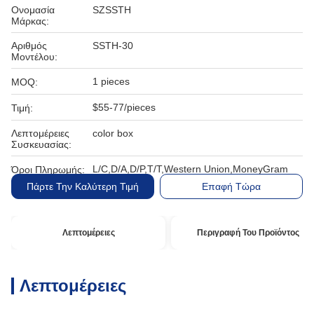
Ονομασία
SZSSTH
Μάρκας:
Αριθμός
SSTH-30
Μοντέλου:
1 pieces
MOQ:
$55-77/pieces
Τιμή:
Λεπτομέρειες
color box
Συσκευασίας:
L/C,D/A,D/P,T/T,Western Union,MoneyGram
Όροι Πληρωμής:
Πάρτε Την Καλύτερη Τιμή
Επαφή Τώρα
Λεπτομέρειες
Περιγραφή Του Προϊόντος
Λεπτομέρειες