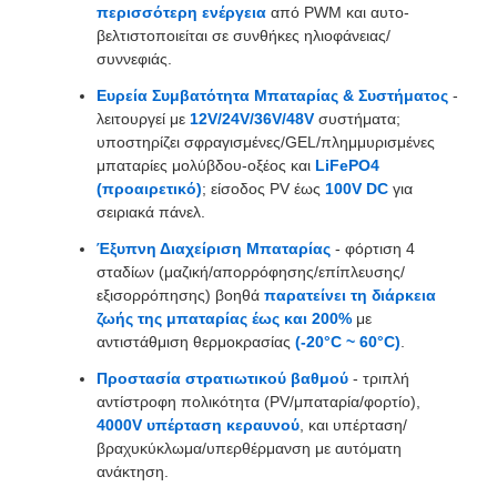
περισσότερη ενέργεια
από PWM και αυτο-
βελτιστοποιείται σε συνθήκες ηλιοφάνειας/
συννεφιάς.
Ευρεία Συμβατότητα Μπαταρίας & Συστήματος
-
λειτουργεί με
12V/24V/36V/48V
συστήματα;
υποστηρίζει σφραγισμένες/GEL/πλημμυρισμένες
μπαταρίες μολύβδου-οξέος και
LiFePO4
(προαιρετικό)
; είσοδος PV έως
100V DC
για
σειριακά πάνελ.
Έξυπνη Διαχείριση Μπαταρίας
- φόρτιση 4
σταδίων (μαζική/απορρόφησης/επίπλευσης/
εξισορρόπησης) βοηθά
παρατείνει τη διάρκεια
ζωής της μπαταρίας έως και 200%
με
αντιστάθμιση θερμοκρασίας
(-20°C ~ 60°C)
.
Προστασία στρατιωτικού βαθμού
- τριπλή
αντίστροφη πολικότητα (PV/μπαταρία/φορτίο),
4000V υπέρταση κεραυνού
, και υπέρταση/
βραχυκύκλωμα/υπερθέρμανση με αυτόματη
ανάκτηση.