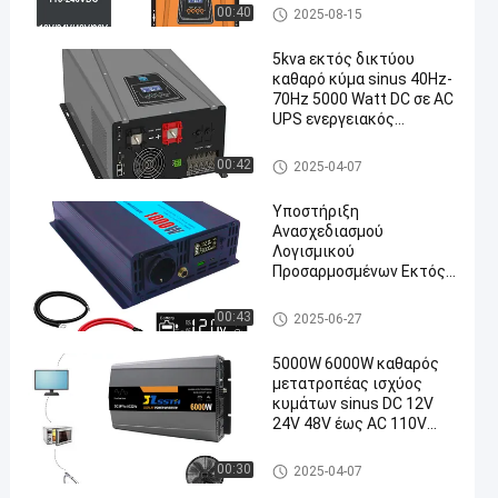
Pure Sine Wave Power Inverter
00:40
2025-08-15
5kva εκτός δικτύου
καθαρό κύμα sinus 40Hz-
70Hz 5000 Watt DC σε AC
UPS ενεργειακός
μετατροπέας
Pure Sine Wave Power Inverter
00:42
2025-04-07
Υποστήριξη
Ανασχεδιασμού
Λογισμικού
Προσαρμοσμένων Εκτός
Δικτύου Inverters 94%
Απόδοση με Μονό Τύπο
Pure Sine Wave Power Inverter
00:43
2025-06-27
Εξόδου
5000W 6000W καθαρός
μετατροπέας ισχύος
κυμάτων sinus DC 12V
24V 48V έως AC 110V
220V 230V
Pure Sine Wave Power Inverter
00:30
2025-04-07