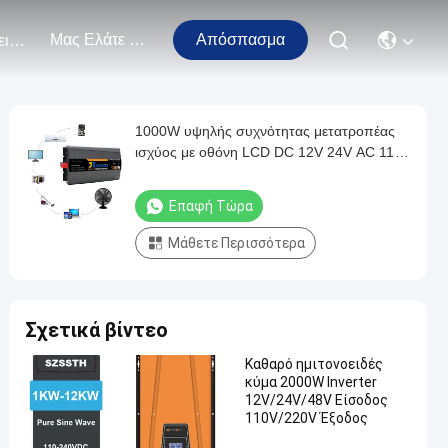
Μας Ελάτε Σε Επαφή Με
Απόσπασμα
Εκδηλώσεις
1000W υψηλής συχνότητας μετατροπέας
ισχύος με οθόνη LCD DC 12V 24V AC 110V
220V 230V
Επαφή Τώρα
Μάθετε Περισσότερα
Σχετικά βίντεο
Καθαρό ημιτονοειδές
κύμα 2000W Inverter
12V/24V/48V Είσοδος
110V/220V Έξοδος