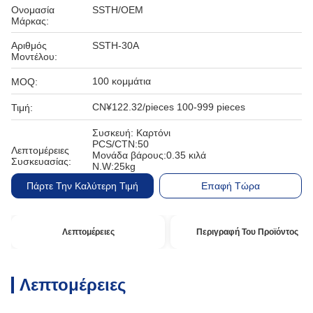
Ονομασία
SSTH/OEM
Μάρκας:
Αριθμός
SSTH-30A
Μοντέλου:
100 κομμάτια
MOQ:
CN¥122.32/pieces 100-999 pieces
Τιμή:
Συσκευή: Καρτόνι
PCS/CTN:50
Λεπτομέρειες
Μονάδα βάρους:0.35 κιλά
Συσκευασίας:
N.W:25kg
Γ.Γ.27kg
Πάρτε Την Καλύτερη Τιμή
Επαφή Τώρα
Λεπτομέρειες
Περιγραφή Του Προϊόντος
Λεπτομέρειες