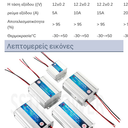
Η τάση εξόδου ((V)
12±0.2
12.2±0.2
12.2±0.2
12
ρεύμα εξόδου (A)
5Α
10Α
15Α
2
Αποτελεσματικότητα
> 95
> 95
> 95
> 
(%)
Θερμοκρασία°C
-30~+50
-30~+50
-30~+50
-3
Λεπτομερείς εικόνες