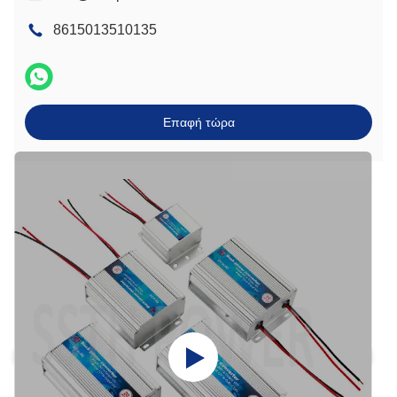
8615013510135
Επαφή τώρα