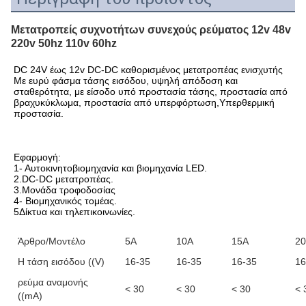
Μετατροπείς συχνοτήτων συνεχούς ρεύματος 12v 48v
220v 50hz 110v 60hz
DC 24V έως 12v DC-DC καθορισμένος μετατροπέας ενισχυτής 
Με ευρύ φάσμα τάσης εισόδου, υψηλή απόδοση και 
σταθερότητα, με είσοδο υπό προστασία τάσης, προστασία από 
βραχυκύκλωμα, προστασία από υπερφόρτωση,Υπερθερμική 
προστασία.
Εφαρμογή:
1- Αυτοκινητοβιομηχανία και βιομηχανία LED.
2.DC-DC μετατροπέας.
3.Μονάδα τροφοδοσίας
4- Βιομηχανικός τομέας.
5Δίκτυα και τηλεπικοινωνίες.
Άρθρο/Μοντέλο
5Α
10Α
15Α
2
Η τάση εισόδου ((V)
16-35
16-35
16-35
16
ρεύμα αναμονής
< 30
< 30
< 30
< 
((mA)