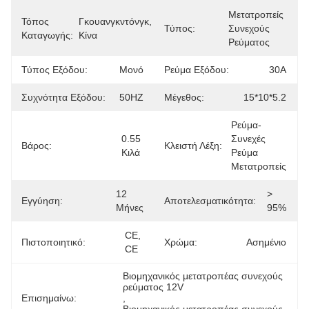
Μετατροπείς 
Τόπος
Γκουανγκντόνγκ, 
Τύπος:
Συνεχούς 
Καταγωγής:
Κίνα
Ρεύματος
Τύπος Εξόδου:
Μονό
Ρεύμα Εξόδου:
30Α
Συχνότητα Εξόδου:
50HZ
Μέγεθος:
15*10*5.2
Ρεύμα-
0.55 
Συνεχές 
Βάρος:
Κλειστή Λέξη:
Κιλά
Ρεύμα 
Μετατροπείς
12 
> 
Εγγύηση:
Αποτελεσματικότητα:
Μήνες
95%
CE, 
Πιστοποιητικό:
Χρώμα:
Ασημένιο
CE
Βιομηχανικός μετατροπέας συνεχούς 
ρεύματος 12V
Επισημαίνω:
, 